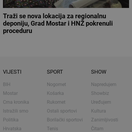
Traži se nova lokacija za regionalnu
deponiju, Grad Mostar i HNŽ pokrenuli
proceduru
VIJESTI
SPORT
SHOW
BIH
Nogomet
Napredujem
Mostar
Košarka
Showbiz
Crna kronika
Rukomet
Uređujem
Istražili smo
Ostali sportovi
Kultura
Politika
Borilački sportovi
Zanimljivosti
Hrvatska
Tenis
Čitam