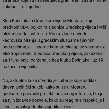
stranaka koje su tri desetljeća gradile isti sustav mimo
zakona, i to zajedno.
Klub Bošnjaka u Gradskom vijeću Mostara, koji
predvodi SDA, bojkotira sjednice Gradskog vijeća i vrši
blokadu rada institucija. Kao razloge navode
kadrovska pitanja u gradskim službama i javnim
poduzećima, ali i sporne katastarske upise vezane uz
elektroprivrede. Sjednica Gradskog vijeća, zakazana
za 14. svibnja, održana je bez Kluba Bošnjaka i uz 19
nazočnih vijećnika.
No, aktualna kriza otvorila je i pitanje koje nadilazi
dnevni politički sukob: kako su se u Mostaru
godinama provodili projekti od javnog interesa, tko je
za njih izdavao dozvole, kako su reagirale inspekcije i
jesu li pravila jednako vrijedila za sve.