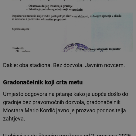
Dakle: oba stadiona. Bez dozvola. Javnim novcem.
Gradonačelnik koji crta metu
Umjesto odgovora na pitanje kako je uopće došlo do
gradnje bez pravomoćnih dozvola, gradonačelnik
Mostara Mario Kordić javno je prozvao podnositelja
zahtjeva.
U objavi na društvenim mrežama od 2. prosinca 2025.