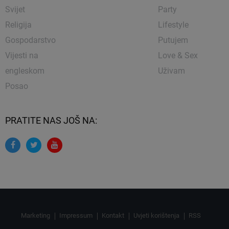
Svijet
Party
Religija
Lifestyle
Gospodarstvo
Putujem
Vijesti na
Love & Sex
engleskom
Uživam
Posao
PRATITE NAS JOŠ NA:
Marketing
Impressum
Kontakt
Uvjeti korištenja
RSS