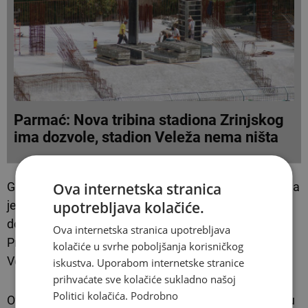
Parmać: Nova tribina stadiona Zrinjskog
ima dozvole, stadion Veleža nema ništa
Govoreći o stadionu HŠK Zrinjski, Parmać je navela da
Ova internetska stranica
je klub urbanističku suglasnost dobio 2024. godine, a
upotrebljava kolačiće.
dozvolu za rekonstrukciju u veljači 2026. godine.
Ova internetska stranica upotrebljava
Prema njezinim riječima, Zrinjski “ima dozvole”, dok
kolačiće u svrhe poboljšanja korisničkog
Velež “nema ništa”.
iskustva. Uporabom internetske stranice
prihvaćate sve kolačiće sukladno našoj
Politici kolačića.
Podrobno
Ova izjava je točna samo u jednom, površnom smislu