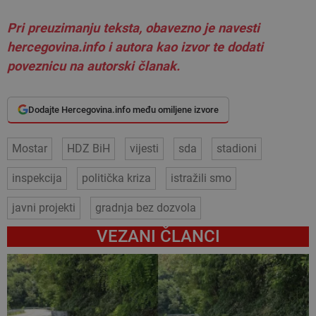
Pri preuzimanju teksta, obavezno je navesti
hercegovina.info i autora kao izvor te dodati
poveznicu na autorski članak.
Dodajte Hercegovina.info među omiljene izvore
Mostar
HDZ BiH
vijesti
sda
stadioni
inspekcija
politička kriza
istražili smo
javni projekti
gradnja bez dozvola
VEZANI ČLANCI