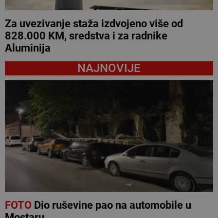
Za uvezivanje staža izdvojeno više od
828.000 KM, sredstva i za radnike
Aluminija
NAJNOVIJE
FOTO
Dio ruševine pao na automobile u
Mostaru