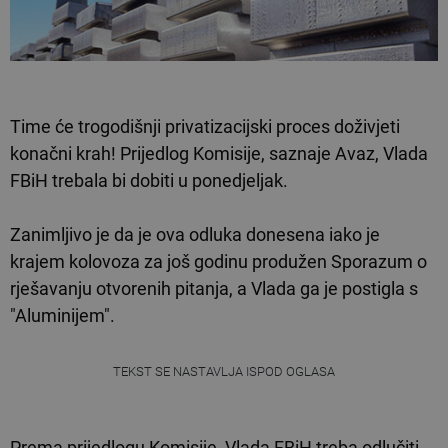
Time će trogodišnji privatizacijski proces doživjeti
konačni krah! Prijedlog Komisije, saznaje Avaz, Vlada
FBiH trebala bi dobiti u ponedjeljak.
Zanimljivo je da je ova odluka donesena iako je
krajem kolovoza za još godinu produžen Sporazum o
rješavanju otvorenih pitanja, a Vlada ga je postigla s
"Aluminijem".
TEKST SE NASTAVLJA ISPOD OGLASA
Prema prijedlogu Komisije, Vlada FBiH treba odlučiti