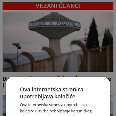
VEZANI ČLANCI
Dioničari Aluminija odbili godišnje izvješće
i prijedlog pokrića gubitka
Ova internetska stranica
upotrebljava kolačiće.
Ova internetska stranica upotrebljava
kolačiće u svrhe poboljšanja korisničkog