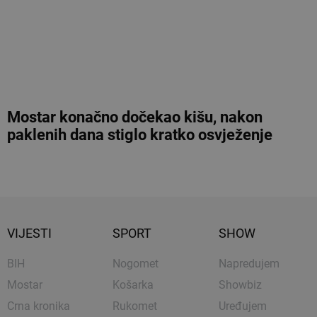
Mostar konačno dočekao kišu, nakon
paklenih dana stiglo kratko osvježenje
VIJESTI
SPORT
SHOW
BIH
Nogomet
Napredujem
Mostar
Košarka
Showbiz
Crna kronika
Rukomet
Uređujem