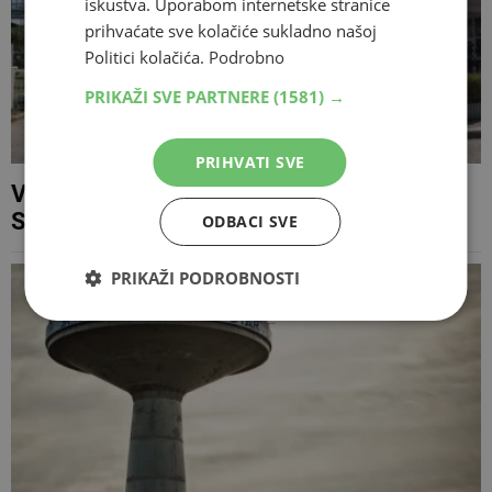
iskustva. Uporabom internetske stranice
prihvaćate sve kolačiće sukladno našoj
Politici kolačića.
Podrobno
PRIKAŽI SVE PARTNERE
(1581) →
PRIHVATI SVE
Vlada FBiH imenovala predstavnika za
Skupštinu Aluminija
ODBACI SVE
PRIKAŽI PODROBNOSTI