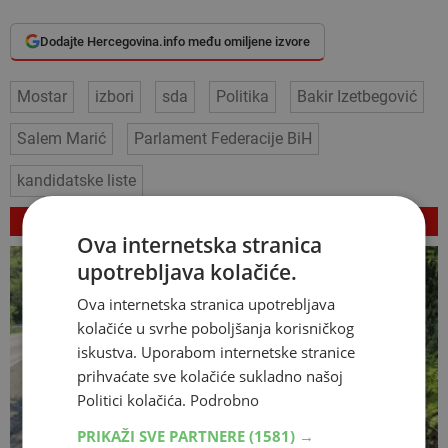
Dodajte Hercegovina.info među omiljene izvore
Mostar
izbori
sda
Politika
Bakir Izetbegović
Salem Marić
Parlament Federacije BiH
kandidatske liste
VEZANI ČLANCI
Ova internetska stranica
upotrebljava kolačiće.
Ova internetska stranica upotrebljava
kolačiće u svrhe poboljšanja korisničkog
iskustva. Uporabom internetske stranice
prihvaćate sve kolačiće sukladno našoj
Politici kolačića.
Podrobno
PRIKAŽI SVE PARTNERE
(1581) →