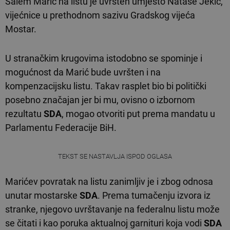
Salem Marić na listu je uvršten umjesto Nataše Jekić,
vijećnice u prethodnom sazivu Gradskog vijeća
Mostar.
U stranačkim krugovima istodobno se spominje i
mogućnost da Marić bude uvršten i na
kompenzacijsku listu. Takav rasplet bio bi politički
posebno značajan jer bi mu, ovisno o izbornom
rezultatu
SDA
, mogao otvoriti put prema mandatu u
Parlamentu Federacije BiH.
TEKST SE NASTAVLJA ISPOD OGLASA
Marićev povratak na listu zanimljiv je i zbog odnosa
unutar mostarske
SDA
. Prema tumačenju izvora iz
stranke, njegovo uvrštavanje na federalnu listu može
se čitati i kao poruka aktualnoj garnituri koja vodi
SDA