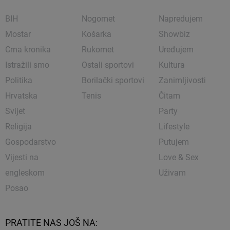
BIH
Nogomet
Napredujem
Mostar
Košarka
Showbiz
Crna kronika
Rukomet
Uređujem
Istražili smo
Ostali sportovi
Kultura
Politika
Borilački sportovi
Zanimljivosti
Hrvatska
Tenis
Čitam
Svijet
Party
Religija
Lifestyle
Gospodarstvo
Putujem
Vijesti na
Love & Sex
engleskom
Uživam
Posao
PRATITE NAS JOŠ NA: