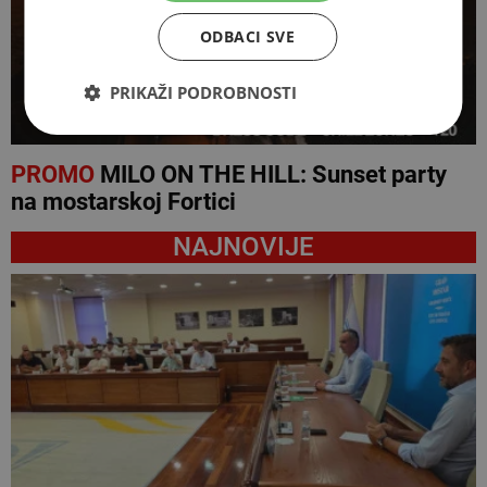
ODBACI SVE
PRIKAŽI PODROBNOSTI
PROMO
MILO ON THE HILL: Sunset party
na mostarskoj Fortici
NAJNOVIJE