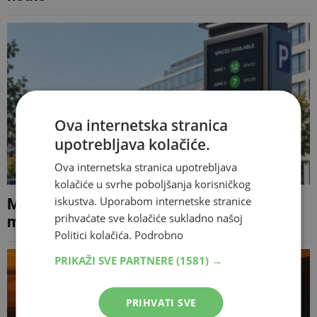
Ova internetska stranica
upotrebljava kolačiće.
Ova internetska stranica upotrebljava
kolačiće u svrhe poboljšanja korisničkog
iskustva. Uporabom internetske stranice
Mostar dobiva Smart Parking: Slobodna
prihvaćate sve kolačiće sukladno našoj
mjesta vidjet će se u aplikaciji
Politici kolačića.
Podrobno
PRIKAŽI SVE PARTNERE
(1581) →
PRIHVATI SVE