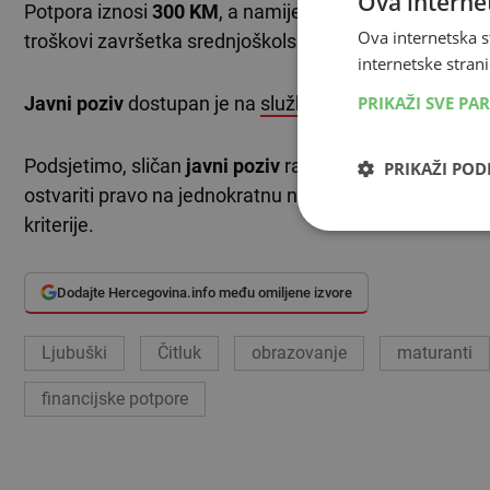
Ova internet
Potpora iznosi
300 KM
, a namijenjena je učenicima z
Ova internetska s
troškovi završetka srednjoškolskog obrazovanja.
internetske strani
PRIKAŽI SVE PA
Javni poziv
dostupan je na
službenim stranicama
Gra
Podsjetimo, sličan
javni poziv
ranije je raspisala i
Opći
PRIKAŽI PO
ostvariti pravo na jednokratnu novčanu pomoć u izno
kriterije.
Dodajte Hercegovina.info među omiljene izvore
Ljubuški
Čitluk
obrazovanje
maturanti
financijske potpore