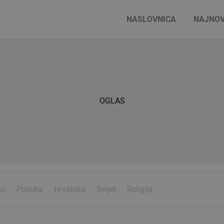
NASLOVNICA
NAJNOV
OGLAS
mo
Politika
Hrvatska
Svijet
Religija