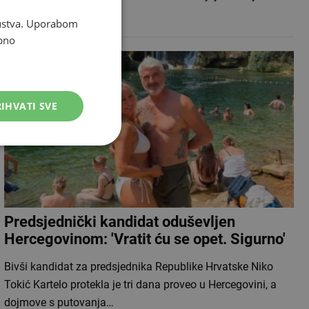
osobni automobil i pje…
skustva. Uporabom
bno
IHVATI SVE
Predsjednički kandidat oduševljen
Hercegovinom: 'Vratit ću se opet. Sigurno'
Bivši kandidat za predsjednika Republike Hrvatske Niko
Tokić Kartelo protekla je tri dana proveo u Hercegovini, a
dojmove s putovanja…