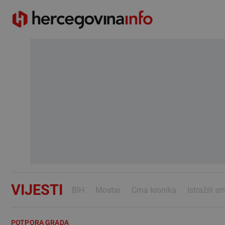
VIJESTI
BIH
Mostar
Crna kronika
Istražili s
POTPORA GRADA