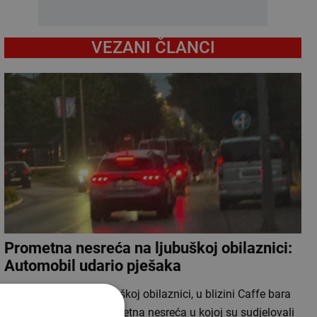
VEZANI ČLANCI
Prometna nesreća na ljubuškoj obilaznici:
Automobil udario pješaka
Oko 20:10 sati na ljubuškoj obilaznici, u blizini Caffe bara
Sport, dogodila se prometna nesreća u kojoj su sudjelovali