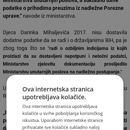
Ministarstva unutarnjih poslova, a sukladno tome
podatke o prihodima preuzima iz nadležne Porezne
uprave.“
navode iz ministarstva.
Djeca Darinka Mihaljevića 2017. nisu dostavila
dodatne podatke da se radi i o državljanima BiH, pa je
zbog toga što se
"radi o ozbiljnim indicijama iz kojih
proizlazi da su dostavljeni nepotpuni i netočni podatci,
Ministarstvo cjelovitu dokumentaciju proslijedilo
Ministarstvu unutarnjih poslova na nadležno postupanje."
Ova internetska stranica
U Članu 12. Zakona o prebivalištu i boravištu
upotrebljava kolačiće.
Republike Hrvatske između ostalog piše:
Ova internetska stranica upotrebljava
„Policijska uprava na čijem području osoba ima
kolačiće u svrhe poboljšanja korisničkog
iskustva. Uporabom internetske stranice
prijavljeno prebivalište po službenoj će dužnosti
prihvaćate sve kolačiće sukladno našoj
donijeti rješenje o odjavi prebivališta osobe ako se