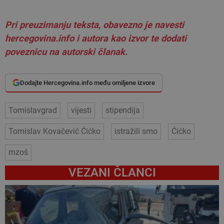
Pri preuzimanju teksta, obavezno je navesti
hercegovina.info i autora kao izvor te dodati
poveznicu na autorski članak.
Dodajte Hercegovina.info među omiljene izvore
Tomislavgrad
vijesti
stipendija
Tomislav Kovačević Ćićko
istražili smo
Ćićko
mzoš
VEZANI ČLANCI