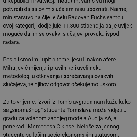
u Republici Hrvatskoj, međutim, samo su mogli
potvrditi da sa ovim slučajem nisu upoznati. Naime,
ministarstvo na čije je čelu Radovan Fuchs samo u
ovoj kategoriji dodjeljuje 11.300 stipendija pa je uvijek
moguće da im se ovakvi slučajevi provuku ispod
radara.
Poslali smo im i upit o tome, jesu li nakon afere
Mihaljević mijenjali pravilnike i uveli neku
metodologiju otkrivanja i sprečavanja ovakvih
slučajeva, te njihov odgovor očekujemo uskoro.
Za to vrijeme, izvori iz Tomislavgrada nam kažu kako
se „siromašnog“ studenta Tomislava može vidjeti u
gradu za volanom zadnjeg modela Audija A6, a
ponekad i Mercedesa G klase. Neloše za jednog
studenta sa lošim socio-ekonomskim statusom.