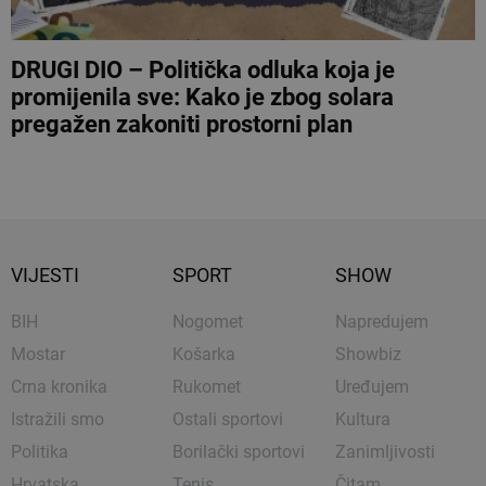
DRUGI DIO – Politička odluka koja je
promijenila sve: Kako je zbog solara
pregažen zakoniti prostorni plan
VIJESTI
SPORT
SHOW
BIH
Nogomet
Napredujem
Mostar
Košarka
Showbiz
Crna kronika
Rukomet
Uređujem
Istražili smo
Ostali sportovi
Kultura
Politika
Borilački sportovi
Zanimljivosti
Hrvatska
Tenis
Čitam