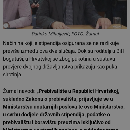
Darinko Mihaljević, FOTO: Žurnal
Način na koji je stipendija osigurana se ne razlikuje
previše između ova dva slučaja. Dok su roditelji u BiH
bogataši, u Hrvatskoj se zbog pukotina u sustavu
provjere dvojnog državljanstva prikazuju kao puka
sirotinja.
Žurnal navodi:
„Prebivalište u Republici Hrvatskoj,
sukladno Zakonu o prebivalištu, prijavljuje se u
Ministarstvu unutarnjih poslova te ovo Ministarstvo,
u svrhu dodjele državnih stipendija, podatke o
prebivalištu i boravištu preuzima isključivo od