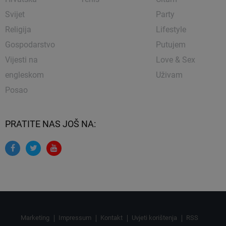
Svijet
Party
Religija
Lifestyle
Gospodarstvo
Putujem
Vijesti na
Love & Sex
engleskom
Uživam
Posao
PRATITE NAS JOŠ NA:
Marketing
Impressum
Kontakt
Uvjeti korištenja
RSS