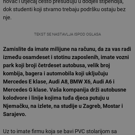
novac i utjecaj često presuđuju u dodjeli stipendija,
dok studenti koji stvarno trebaju podršku ostaju bez
nje.
TEKST SE NASTAVLJA ISPOD OGLASA
Zamislite da imate milijune na računu, da za vas radi
između osamdeset i stotinu zaposlenih, imate vozni
park koji broji četrdeset autobusa, velik broj
kombija, bagera i automobila koji uključuju
Mercedes E klase, Audi A8, BMW X6, Audi A6 i
Mercedes G klase. Vaša kompanija drži autobusne
kolodvore i linije kojima tuđa djeca putuju u
Njemačku, na izlete, na studije u Zagreb, Mostar i
Sarajevo.
Uz to imate firmu koja se bavi PVC stolarijom sa