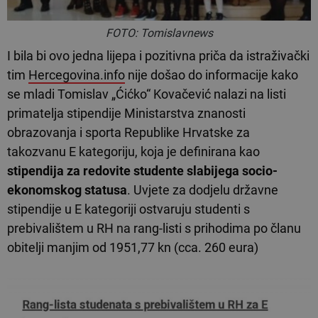
FOTO: Tomislavnews
I bila bi ovo jedna lijepa i pozitivna priča da istraživački
tim
Hercegovina.info
nije došao do informacije kako
se mladi Tomislav „Ćićko“ Kovačević nalazi na listi
primatelja stipendije Ministarstva znanosti
obrazovanja i sporta Republike Hrvatske za
takozvanu E kategoriju, koja je definirana kao
stipendija za redovite studente slabijega socio-
ekonomskog statusa
. Uvjete za dodjelu državne
stipendije u E kategoriji ostvaruju studenti s
prebivalištem u RH na rang-listi s prihodima po članu
obitelji manjim od 1951,77 kn (cca. 260 eura)