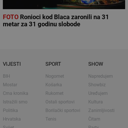
FOTO
Ronioci kod Blaca zaronili na 31
metar za 31 godinu slobode
VIJESTI
SPORT
SHOW
BIH
Nogomet
Napredujem
Mostar
Košarka
Showbiz
Crna kronika
Rukomet
Uređujem
Istražili smo
Ostali sportovi
Kultura
Politika
Borilački sportovi
Zanimljivosti
Hrvatska
Tenis
Čitam
Svijet
Party