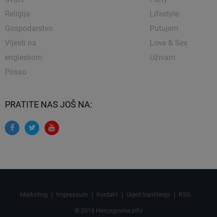
Religija
Lifestyle
Gospodarstvo
Putujem
Vijesti na
Love & Sex
engleskom
Uživam
Posao
PRATITE NAS JOŠ NA:
Marketing
Impressum
Kontakt
Uvjeti korištenja
RSS
© 2019 Hercegovina.info