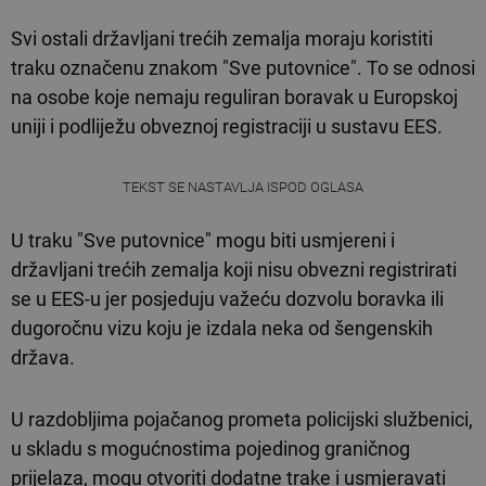
Svi ostali državljani trećih zemalja moraju koristiti
traku označenu znakom "Sve putovnice". To se odnosi
na osobe koje nemaju reguliran boravak u Europskoj
uniji i podliježu obveznoj registraciji u sustavu EES.
TEKST SE NASTAVLJA ISPOD OGLASA
U traku "Sve putovnice" mogu biti usmjereni i
državljani trećih zemalja koji nisu obvezni registrirati
se u EES-u jer posjeduju važeću dozvolu boravka ili
dugoročnu vizu koju je izdala neka od šengenskih
država.
U razdobljima pojačanog prometa policijski službenici,
u skladu s mogućnostima pojedinog graničnog
prijelaza, mogu otvoriti dodatne trake i usmjeravati