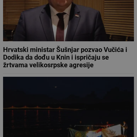
Hrvatski ministar Šušnjar pozvao Vučića i
Dodika da dođu u Knin i ispričaju se
žrtvama velikosrpske agresije