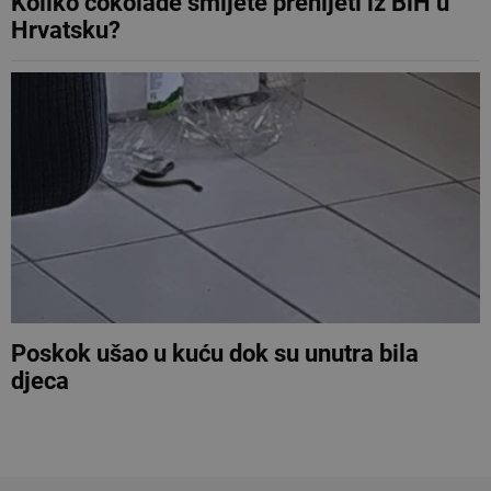
Koliko čokolade smijete prenijeti iz BiH u
Hrvatsku?
Poskok ušao u kuću dok su unutra bila
djeca