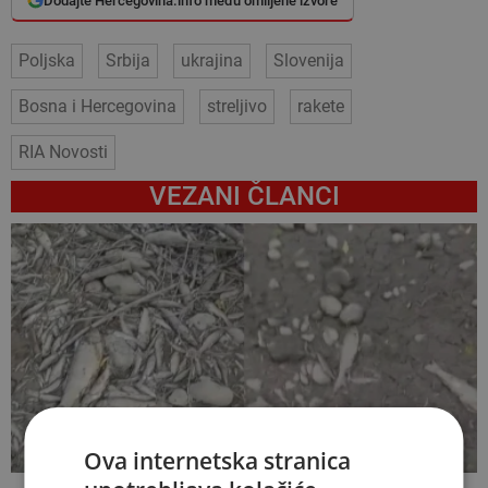
Dodajte Hercegovina.info među omiljene izvore
Poljska
Srbija
ukrajina
Slovenija
Bosna i Hercegovina
streljivo
rakete
RIA Novosti
VEZANI ČLANCI
Ova internetska stranica