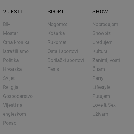
VIJESTI
SPORT
SHOW
BIH
Nogomet
Napredujem
Mostar
Košarka
Showbiz
Crna kronika
Rukomet
Uređujem
Istražili smo
Ostali sportovi
Kultura
Politika
Borilački sportovi
Zanimljivosti
Hrvatska
Tenis
Čitam
Svijet
Party
Religija
Lifestyle
Gospodarstvo
Putujem
Vijesti na
Love & Sex
engleskom
Uživam
Posao