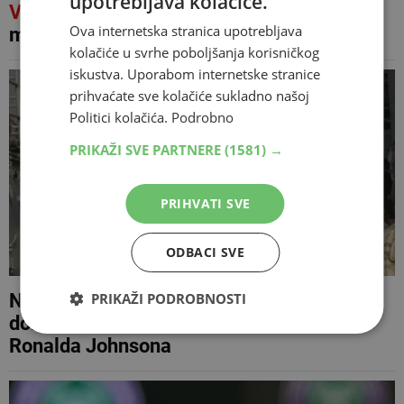
upotrebljava kolačiće.
VIDEO
Rijeka u BiH presušila, uslijedio
Ova internetska stranica upotrebljava
masovan pomor ribe
kolačiće u svrhe poboljšanja korisničkog
iskustva. Uporabom internetske stranice
prihvaćate sve kolačiće sukladno našoj
Politici kolačića.
Podrobno
PRIKAŽI SVE PARTNERE
(1581) →
PRIHVATI SVE
ODBACI SVE
Novi američki veleposlanik u BiH sve bliže
PRIKAŽI PODROBNOSTI
dolasku: Washington poslao agreman za
Ronalda Johnsona