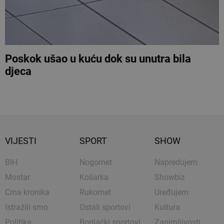
Poskok ušao u kuću dok su unutra bila
djeca
VIJESTI
SPORT
SHOW
BIH
Nogomet
Napredujem
Mostar
Košarka
Showbiz
Crna kronika
Rukomet
Uređujem
Istražili smo
Ostali sportovi
Kultura
Politika
Borilački sportovi
Zanimljivosti