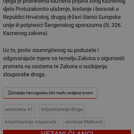
njega je podnesena kaznena prijava zbog kaznenog
djela Protuzakonito ulaženje, kretanje i boravak u
Republici Hrvatskoj, drugoj državi članici Europske
unije ili potpisnici Šengenskog sporazuma (čl. 326.
Kaznenog zakona).
Uz to, protiv osumnjičenog su poduzete i
odgovarajuće mjere na temelju Zakona o sigurnosti
prometa na cestama te Zakona o suzbijanju
zlouporabe droga.
Dodajte Hercegovina.info među omiljene izvore
autocesta A1
krijumčarenje droge
krijumčarenje migranata
uhićenje Metković
VEZANI ČLANCI