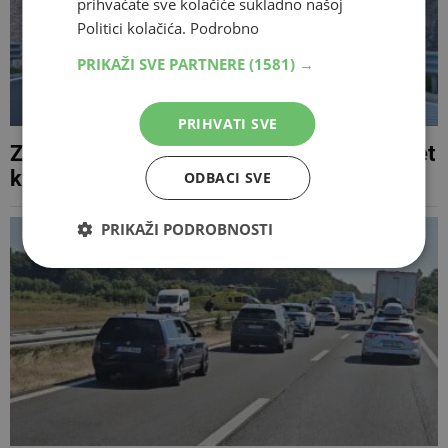
prihvaćate sve kolačiće sukladno našoj
Politici kolačića.
Podrobno
PRIKAŽI SVE PARTNERE
(1581) →
PRIHVATI SVE
Zbog prometne nesreće obustavljen promet
kroz tunel Hercegovina
ODBACI SVE
PRIKAŽI PODROBNOSTI