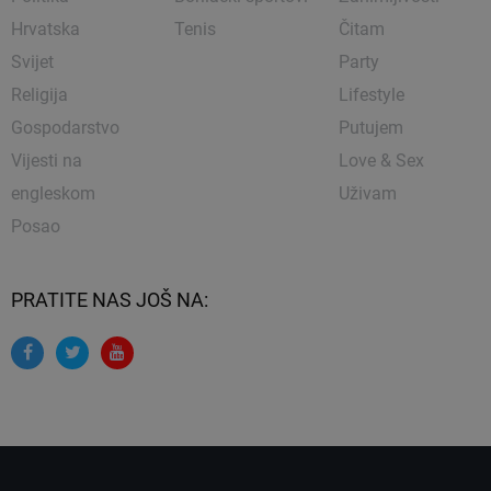
Hrvatska
Tenis
Čitam
Svijet
Party
Religija
Lifestyle
Gospodarstvo
Putujem
Vijesti na
Love & Sex
engleskom
Uživam
Posao
PRATITE NAS JOŠ NA: