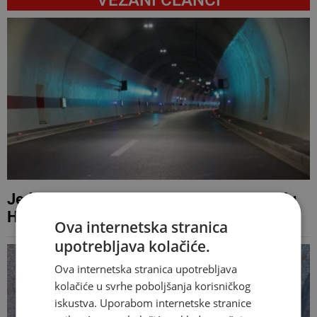
Jedna osoba ozlijeđena u nesreći u tunelu
Hercegovina
Ova internetska stranica
upotrebljava kolačiće.
Ova internetska stranica upotrebljava
kolačiće u svrhe poboljšanja korisničkog
iskustva. Uporabom internetske stranice