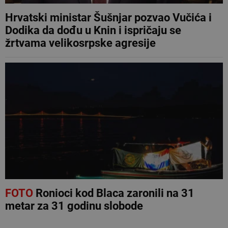
Hrvatski ministar Šušnjar pozvao Vučića i
Dodika da dođu u Knin i ispričaju se
žrtvama velikosrpske agresije
FOTO
Ronioci kod Blaca zaronili na 31
metar za 31 godinu slobode