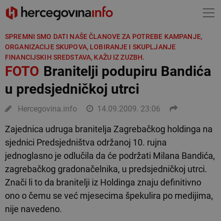
SPREMNI SMO DATI NAŠE ČLANOVE ZA POTREBE KAMPANJE,
ORGANIZACIJE SKUPOVA, LOBIRANJE I SKUPLJANJE
FINANCIJSKIH SREDSTAVA, KAŽU IZ ZUZBH.
FOTO
Branitelji podupiru Bandića
u predsjedničkoj utrci
Hercegovina.info
14.09.2009. 23:06
Zajednica udruga branitelja Zagrebačkog holdinga na
sjednici Predsjedništva održanoj 10. rujna
jednoglasno je odlučila da će podržati Milana Bandića,
zagrebačkog gradonačelnika, u predsjedničkoj utrci.
Znači li to da branitelji iz Holdinga znaju definitivno
ono o čemu se već mjesecima špekulira po medijima,
nije navedeno.