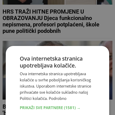
HRS TRAŽI HITNE PROMJENE U
OBRAZOVANJU Djeca funkcionalno
nepismena, profesori potplaćeni, škole
pune politički podobnih
Ova internetska stranica
upotrebljava kolačiće.
Ova internetska stranica upotrebljava
kolačiće u svrhe poboljšanja korisničkog
iskustva. Uporabom internetske stranice
prihvaćate sve kolačiće sukladno našoj
Politici kolačića.
Podrobno
BANDIĆ JE OVAJ PUT U PRAVU Najbolje
PRIKAŽI SVE PARTNERE
(1581) →
'hvala' je u kešu