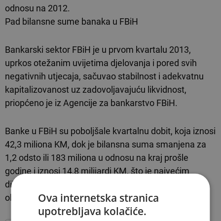
odnosu na 2012.
Pad bilansne sume banaka u FBiH
Bankarski sektor FBiH je u prvom kvartalu 2013,
uprkos otežanim uvijetima djelovanja i pored svih
negativnih utjecaja, sačuvao stabilnost i adekvatnu
kapitalizovanost uz zadovoljavajuću likvidnost,
priopćeno je iz Agencije za bankarstvo FBiH.
Banke u FBiH su poboljšale kvartalnu dobit, koja iznosi
42,3 miliona KM, dok je bilansna suma smanjena za
1,2 odsto ili 183 miliona u odnosu na kraj prošle
godine i iznosi 14,8 milijardi KM, što je najvećim
dijelom rezultat smanjenja depozita i kreditnih
Ova internetska stranica
obveza, a posljedično time i novčanih sredstava.
upotrebljava kolačiće.