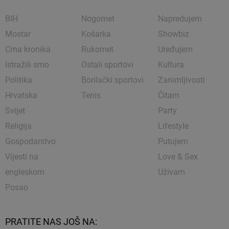
BIH
Nogomet
Napredujem
Mostar
Košarka
Showbiz
Crna kronika
Rukomet
Uređujem
Istražili smo
Ostali sportovi
Kultura
Politika
Borilački sportovi
Zanimljivosti
Hrvatska
Tenis
Čitam
Svijet
Party
Religija
Lifestyle
Gospodarstvo
Putujem
Vijesti na
Love & Sex
engleskom
Uživam
Posao
PRATITE NAS JOŠ NA: