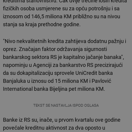
kreditima stanovništvu. Čak dvije trećine loših kredita
fizičkih osoba usmjerene su za opću potrošnju i sa
iznosom od 146,5 miliona KM približno su na nivou
stanja sa kraja prethodne godine.
"Nivo nekvalitetnih kredita zahtijeva dodatnu pažnju i
oprez. Značajan faktor održavanja sigurnosti
bankarskog sektora RS je kapitalno jačanje banaka",
napominju u Agenciji za bankarstvo RS precizirajući
da su dokapitalizaciju sprovele UniCredit banka
Banjaluka u iznosu od 15 miliona KM i Pavlović
International banka Bijeljina pet miliona KM.
TEKST SE NASTAVLJA ISPOD OGLASA
Banke iz RS su, inače, u prvom kvartalu ove godine
povećale kreditnu aktivnost za dva oposto u