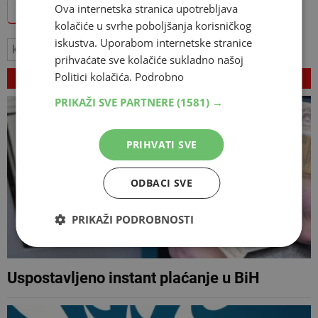
Ova internetska stranica upotrebljava
Dodajte Hercegovina.info među omiljene izvore
kolačiće u svrhe poboljšanja korisničkog
iskustva. Uporabom internetske stranice
krediti
bankarski sektor
prihvaćate sve kolačiće sukladno našoj
VEZANI ČLANCI
Politici kolačića.
Podrobno
PRIKAŽI SVE PARTNERE
(1581) →
PRIHVATI SVE
ODBACI SVE
PRIKAŽI PODROBNOSTI
Uspostavljeno instant plaćanje u BiH