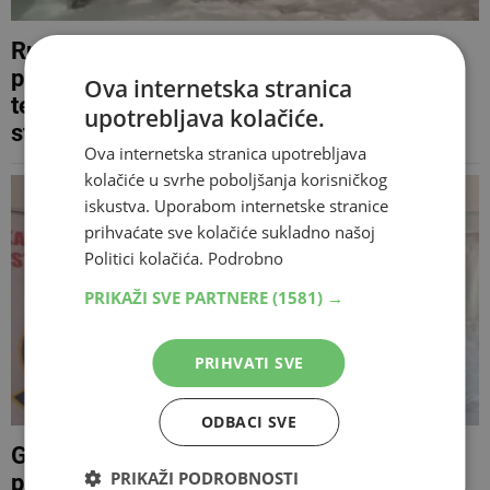
Rusko ministarstvo o tragediji bh.
planinara: 'Jest ljeto, ali razlika u
Ova internetska stranica
temperaturi može biti veća od 30
upotrebljava kolačiće.
stupnjeva...'
Ova internetska stranica upotrebljava
kolačiće u svrhe poboljšanja korisničkog
iskustva. Uporabom internetske stranice
prihvaćate sve kolačiće sukladno našoj
Politici kolačića.
Podrobno
PRIKAŽI SVE PARTNERE
(1581) →
PRIHVATI SVE
ODBACI SVE
GSS Zenica putuje u Rusiju po dvojicu
PRIKAŽI PODROBNOSTI
preživjelih s Elbrusa