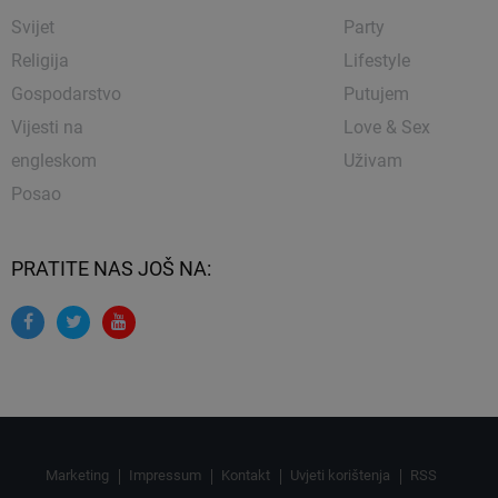
Svijet
Party
Religija
Lifestyle
Gospodarstvo
Putujem
Vijesti na
Love & Sex
engleskom
Uživam
Posao
PRATITE NAS JOŠ NA:
Marketing
Impressum
Kontakt
Uvjeti korištenja
RSS