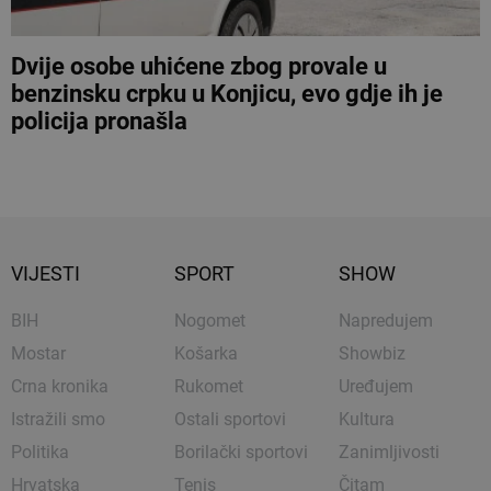
Dvije osobe uhićene zbog provale u
benzinsku crpku u Konjicu, evo gdje ih je
policija pronašla
VIJESTI
SPORT
SHOW
BIH
Nogomet
Napredujem
Mostar
Košarka
Showbiz
Crna kronika
Rukomet
Uređujem
Istražili smo
Ostali sportovi
Kultura
Politika
Borilački sportovi
Zanimljivosti
Hrvatska
Tenis
Čitam