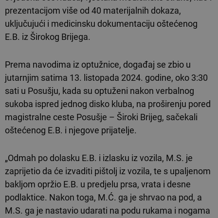
prezentacijom više od 40 materijalnih dokaza,
uključujući i medicinsku dokumentaciju oštećenog
E.B. iz Širokog Brijega.
Prema navodima iz optužnice, događaj se zbio u
jutarnjim satima 13. listopada 2024. godine, oko 3:30
sati u Posušju, kada su optuženi nakon verbalnog
sukoba ispred jednog disko kluba, na proširenju pored
magistralne ceste Posušje – Široki Brijeg, sačekali
oštećenog E.B. i njegove prijatelje.
„Odmah po dolasku E.B. i izlasku iz vozila, M.S. je
zaprijetio da će izvaditi pištolj iz vozila, te s upaljenom
bakljom opržio E.B. u predjelu prsa, vrata i desne
podlaktice. Nakon toga, M.Ć. ga je shrvao na pod, a
M.S. ga je nastavio udarati na podu rukama i nogama