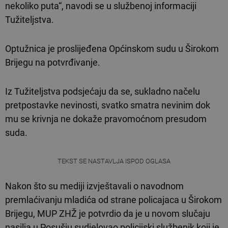
nekoliko puta“, navodi se u službenoj informaciji
Tužiteljstva.
Optužnica je proslijeđena Općinskom sudu u Širokom
Brijegu na potvrđivanje.
Iz Tužiteljstva podsjećaju da se, sukladno načelu
pretpostavke nevinosti, svatko smatra nevinim dok
mu se krivnja ne dokaže pravomoćnom presudom
suda.
TEKST SE NASTAVLJA ISPOD OGLASA
Nakon što su mediji izvještavali o navodnom
premlaćivanju mladića od strane policajaca u Širokom
Brijegu, MUP ZHŽ je potvrdio da je u novom slučaju
nasilja u Posušju sudjelovao policijski službenik koji je