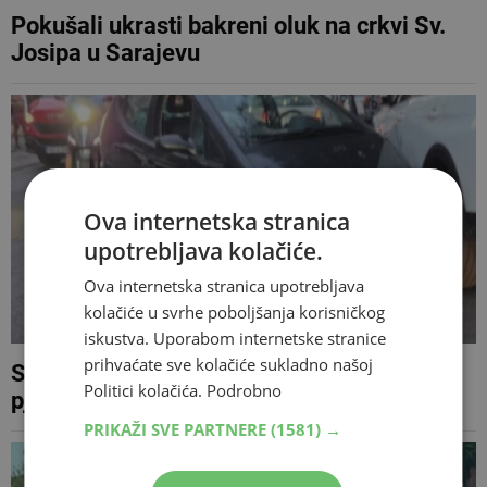
Pokušali ukrasti bakreni oluk na crkvi Sv.
Josipa u Sarajevu
Ova internetska stranica
upotrebljava kolačiće.
Ova internetska stranica upotrebljava
kolačiće u svrhe poboljšanja korisničkog
iskustva. Uporabom internetske stranice
prihvaćate sve kolačiće sukladno našoj
Sudar tri vozila u Mostaru, ozlijeđena
Politici kolačića.
Podrobno
pješakinja
PRIKAŽI SVE PARTNERE
(1581) →