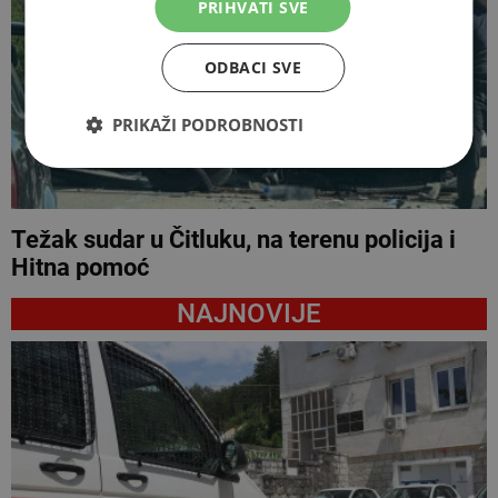
PRIHVATI SVE
ODBACI SVE
PRIKAŽI PODROBNOSTI
Težak sudar u Čitluku, na terenu policija i
Hitna pomoć
NAJNOVIJE