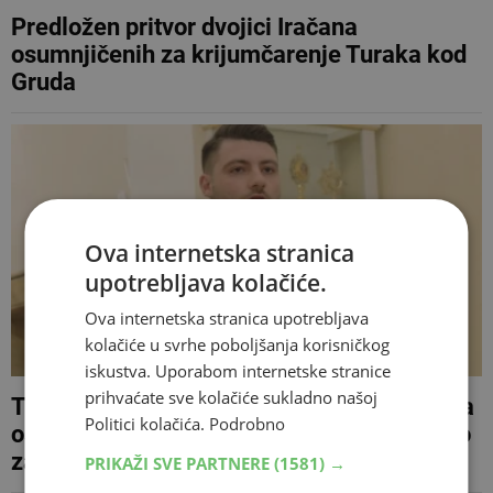
Predložen pritvor dvojici Iračana
osumnjičenih za krijumčarenje Turaka kod
Gruda
Ova internetska stranica
upotrebljava kolačiće.
Ova internetska stranica upotrebljava
kolačiće u svrhe poboljšanja korisničkog
iskustva. Uporabom internetske stranice
prihvaćate sve kolačiće sukladno našoj
Tužiteljstvo BiH zatražilo pritvor za Poljaka
Politici kolačića.
Podrobno
osumnjičenog za napade u Međugorju, evo
za što ga sve terete
PRIKAŽI SVE PARTNERE
(1581) →