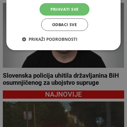
PRIHVATI SVE
ODBACI SVE
PRIKAŽI PODROBNOSTI
Slovenska policija uhitila državljanina BiH
osumnjičenog za ubojstvo supruge
NAJNOVIJE