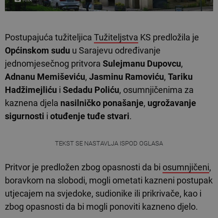
Postupajuća tužiteljica
Tužiteljstva
KS predložila je
Općinskom sudu
u Sarajevu određivanje
jednomjesečnog pritvora
Sulejmanu Dupovcu
,
Adnanu Memiševiću
,
Jasminu Ramoviću
,
Tariku
Hadžimejliću
i
Sedadu Poliću
, osumnjičenima za
kaznena djela
nasilničko ponašanje
,
ugrožavanje
sigurnosti
i
otuđenje tuđe stvari
.
TEKST SE NASTAVLJA ISPOD OGLASA
Pritvor je predložen zbog opasnosti da bi
osumnjičeni
,
boravkom na slobodi, mogli ometati kazneni postupak
utjecajem na svjedoke, sudionike ili prikrivače, kao i
zbog opasnosti da bi mogli ponoviti kazneno djelo.