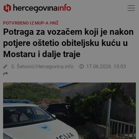
POTVRĐENO IZ MUP-A HNŽ
Potraga za vozačem koji je nakon
potjere oštetio obiteljsku kuću u
Mostaru i dalje traje
S. Šehović/Hercegovina.info
17.06.2026. 15:03