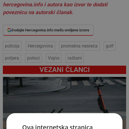
hercegovina.info i autora kao izvor te dodati
poveznicu na autorski članak.
Dodajte Hercegovina.info među omiljene izvore
policija
Hercegovina
prometna nesreća
golf
potjera
potoci
Vojno
raštani
VEZANI ČLANCI
Ova internetska stranica