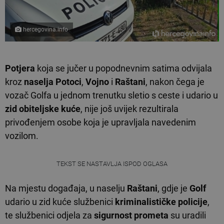
hercegovina.info
Potjera
koja se jučer u popodnevnim satima odvijala
kroz
naselja Potoci
,
Vojno
i
Raštani
, nakon čega je
vozač Golfa u jednom trenutku sletio s ceste i udario u
zid obiteljske kuće
, nije još uvijek rezultirala
privođenjem osobe koja je upravljala navedenim
vozilom.
TEKST SE NASTAVLJA ISPOD OGLASA
Na mjestu događaja, u naselju
Raštani
, gdje je
Golf
udario u zid kuće službenici
kriminalističke policije
,
te službenici odjela za
sigurnost prometa
su uradili