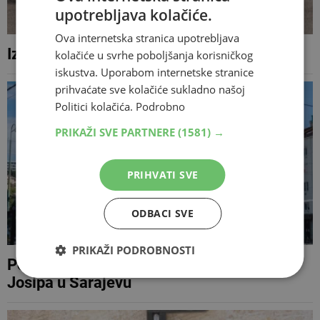
upotrebljava kolačiće.
Ova internetska stranica upotrebljava
Izgorio električni romobil u Mostaru
kolačiće u svrhe poboljšanja korisničkog
iskustva. Uporabom internetske stranice
prihvaćate sve kolačiće sukladno našoj
Politici kolačića.
Podrobno
PRIKAŽI SVE PARTNERE
(1581) →
PRIHVATI SVE
ODBACI SVE
PRIKAŽI PODROBNOSTI
Pokušali ukrasti bakreni oluk na crkvi Sv.
Josipa u Sarajevu