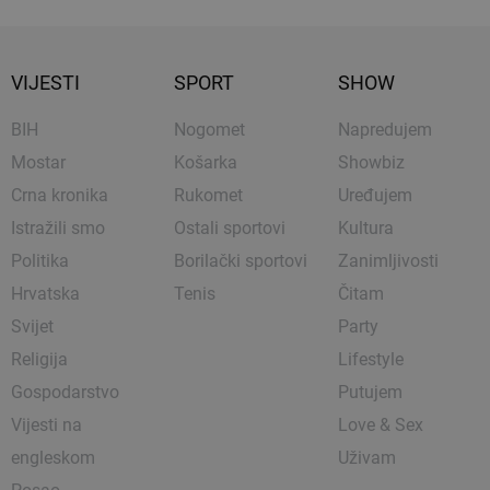
VIJESTI
SPORT
SHOW
BIH
Nogomet
Napredujem
Mostar
Košarka
Showbiz
Crna kronika
Rukomet
Uređujem
Istražili smo
Ostali sportovi
Kultura
Politika
Borilački sportovi
Zanimljivosti
Hrvatska
Tenis
Čitam
Svijet
Party
Religija
Lifestyle
Gospodarstvo
Putujem
Vijesti na
Love & Sex
engleskom
Uživam