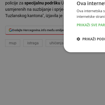
Ova internet
policije za
specijalnu podršku
Uprave policije MUP-a TK
usmjerenih na suzbijanje i sprječavanje zlouporabe 
Ova internetska s
Tuzlanskog kantona", izjavila je glasnogovornica MUP
internetske strani
PRIKAŽI SVE PA
Dodajte Hercegovina.info među omiljene izvore
PRIKAŽI PO
mup
istraga
uhićenja
Tuzla
droge