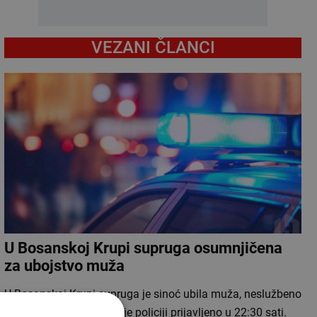
VEZANI ČLANCI
U Bosanskoj Krupi supruga osumnjičena
za ubojstvo muža
U Bosanskoj Krupi supruga je sinoć ubila muža, neslužbeno
doznaje Avaz. Ubojstvo je policiji prijavljeno u 22:30 sati.