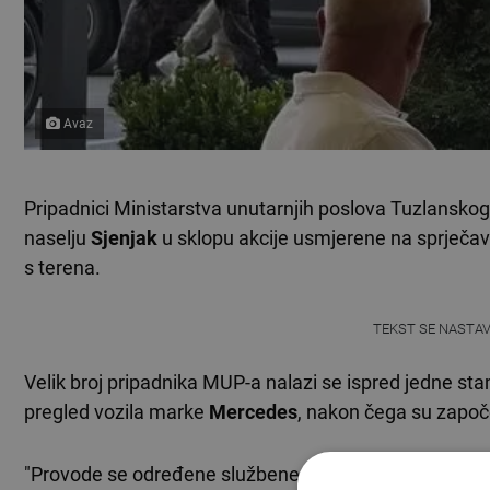
Avaz
Pripadnici Ministarstva unutarnjih poslova Tuzlansk
naselju
Sjenjak
u sklopu akcije usmjerene na sprječa
s terena.
TEKST SE NASTA
Velik broj pripadnika MUP-a nalazi se ispred jedne st
pregled vozila marke
Mercedes
, nakon čega su započel
"Provode se određene službene radnje istražitelja Se