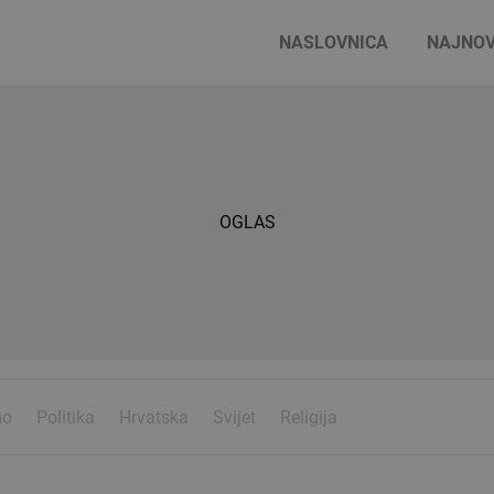
NASLOVNICA
NAJNOV
OGLAS
mo
Politika
Hrvatska
Svijet
Religija