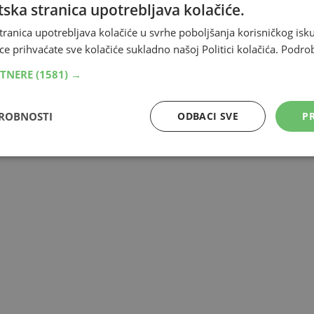
ska stranica upotrebljava kolačiće.
, a u okviru planskih višemjesečnih aktivnosti
opojnih droga, pod nadzorom
Kantonalnog tužiteljstva
tranica upotrebljava kolačiće u svrhe poboljšanja korisničkog i
-a TK, Adnana Sprečić, za Avaz.
ce prihvaćate sve kolačiće sukladno našoj Politici kolačića.
Podro
RTNERE
(1581) →
DROBNOSTI
ODBACI SVE
PR