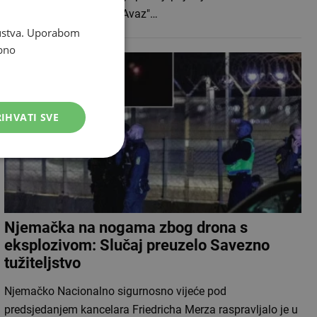
Podsjetimo, kako je za "Avaz"…
skustva. Uporabom
bno
IHVATI SVE
Njemačka na nogama zbog drona s
eksplozivom: Slučaj preuzelo Savezno
tužiteljstvo
Njemačko Nacionalno sigurnosno vijeće pod
predsjedanjem kancelara Friedricha Merza raspravljalo je u