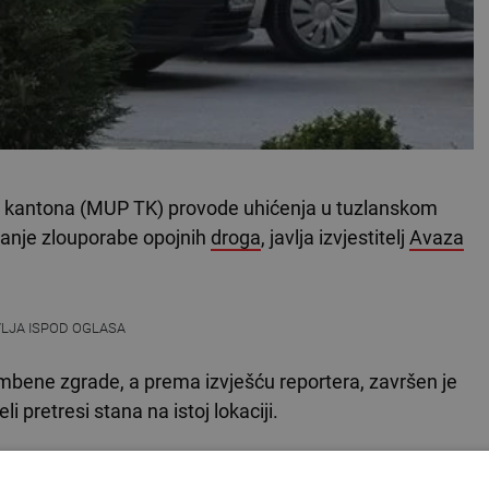
og kantona (MUP TK) provode uhićenja u tuzlanskom
vanje zlouporabe opojnih
droga
, javlja izvjestitelj
Avaza
VLJA ISPOD OGLASA
ambene zgrade, a prema izvješću reportera, završen je
i pretresi stana na istoj lokaciji.
ktora
kriminalističke policije
, uz asistenciju Jedinice