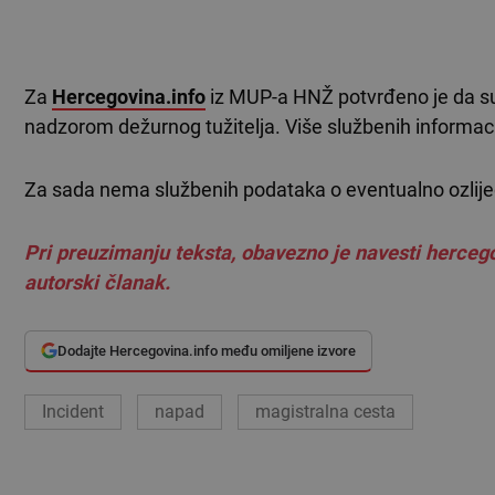
Za
Hercegovina.info
iz MUP-a HNŽ potvrđeno je da su 
nadzorom dežurnog tužitelja. Više službenih informaci
Za sada nema službenih podataka o eventualno ozlij
Pri preuzimanju teksta, obavezno je navesti hercego
autorski članak.
Dodajte Hercegovina.info među omiljene izvore
Incident
napad
magistralna cesta