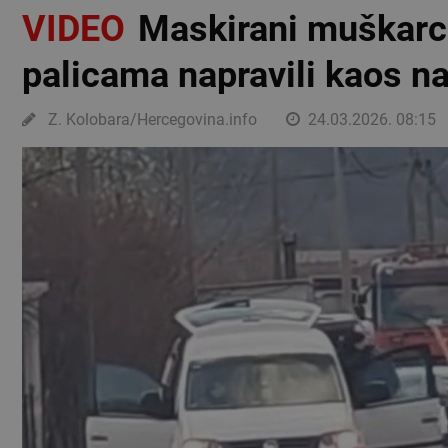
VIDEO
Maskirani muškarci
palicama napravili kaos n
Z. Kolobara/Hercegovina.info
24.03.2026. 08:15