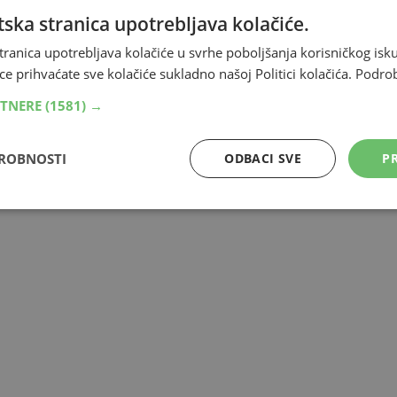
ska stranica upotrebljava kolačiće.
tranica upotrebljava kolačiće u svrhe poboljšanja korisničkog i
ce prihvaćate sve kolačiće sukladno našoj Politici kolačića.
Podro
RTNERE
(1581) →
DROBNOSTI
ODBACI SVE
PR