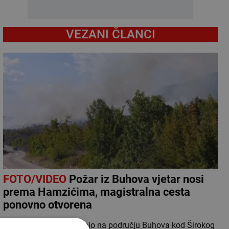
VEZANI ČLANCI
FOTO/VIDEO
Požar iz Buhova vjetar nosi
prema Hamzićima, magistralna cesta
ponovno otvorena
Požar koji je u petak izbio na području Buhova kod Širokog