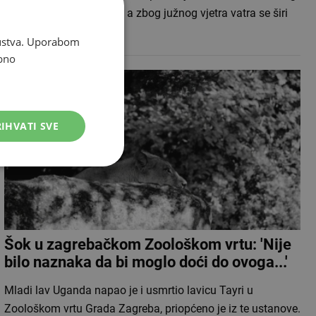
Brijega i dalje je aktivan, a zbog južnog vjetra vatra se širi
prema…
skustva. Uporabom
bno
IHVATI SVE
Šok u zagrebačkom Zoološkom vrtu: 'Nije
bilo naznaka da bi moglo doći do ovoga...'
Mladi lav Uganda napao je i usmrtio lavicu Tayri u
Zoološkom vrtu Grada Zagreba, priopćeno je iz te ustanove.