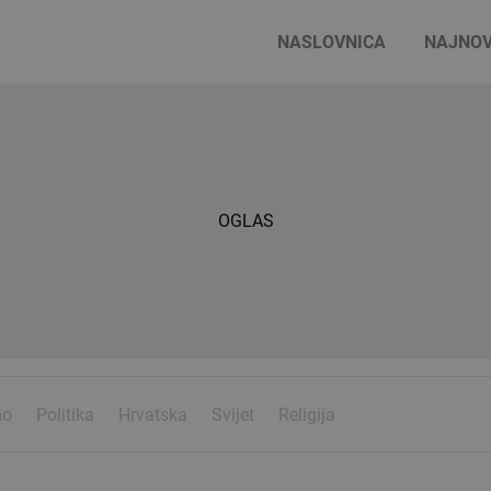
NASLOVNICA
NAJNOV
OGLAS
mo
Politika
Hrvatska
Svijet
Religija