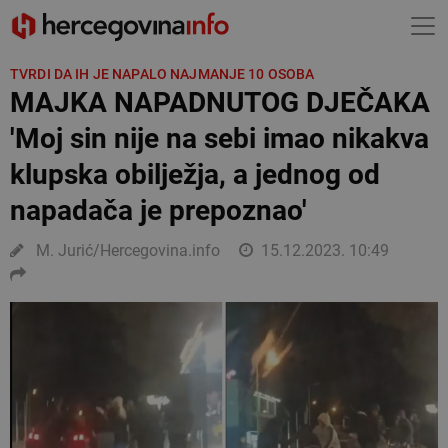
TVRDI DA IH JE NAPALO NAJMANJE 10 OSOBA
MAJKA NAPADNUTOG DJEČAKA
'Moj sin nije na sebi imao nikakva
klupska obilježja, a jednog od
napadača je prepoznao'
M. Jurić/Hercegovina.info
15.12.2023. 10:49