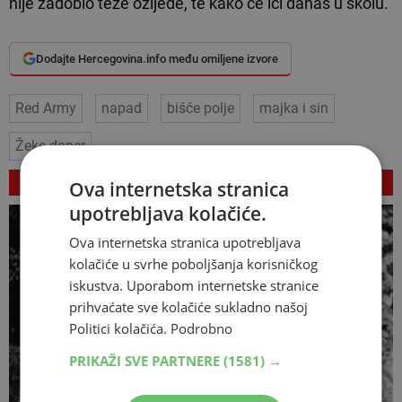
nije zadobio teže ozljede, te kako će ići danas u školu.
Dodajte Hercegovina.info među omiljene izvore
Red Army
napad
bišće polje
majka i sin
Žeks doner
VEZANI ČLANCI
Ova internetska stranica
upotrebljava kolačiće.
Ova internetska stranica upotrebljava
kolačiće u svrhe poboljšanja korisničkog
iskustva. Uporabom internetske stranice
prihvaćate sve kolačiće sukladno našoj
Politici kolačića.
Podrobno
PRIKAŽI SVE PARTNERE
(1581) →