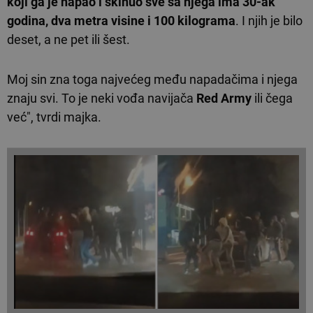
koji ga je napao i skinuo sve sa njega ima 30-ak
godina, dva metra visine i 100 kilograma
. I njih je bilo
deset, a ne pet ili šest.
Moj sin zna toga najvećeg među napadačima i njega
znaju svi. To je neki vođa navijača
Red Army
ili čega
već", tvrdi majka.