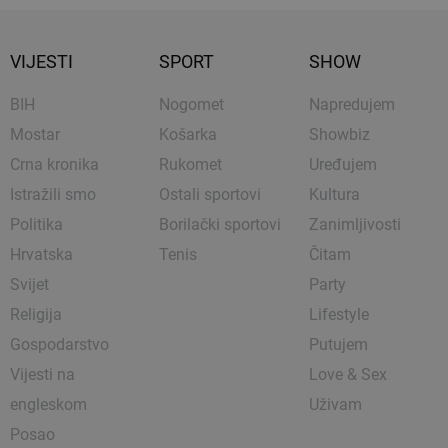
VIJESTI
SPORT
SHOW
BIH
Nogomet
Napredujem
Mostar
Košarka
Showbiz
Crna kronika
Rukomet
Uređujem
Istražili smo
Ostali sportovi
Kultura
Politika
Borilački sportovi
Zanimljivosti
Hrvatska
Tenis
Čitam
Svijet
Party
Religija
Lifestyle
Gospodarstvo
Putujem
Vijesti na
Love & Sex
engleskom
Uživam
Posao