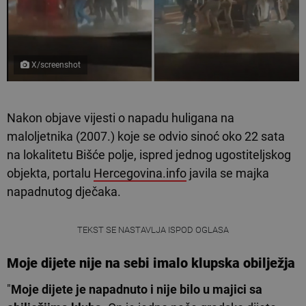
X/screenshot
Nakon objave vijesti o napadu huligana na
maloljetnika (2007.) koje se odvio sinoć oko 22 sata
na lokalitetu Bišće polje, ispred jednog ugostiteljskog
objekta, portalu
Hercegovina.info
javila se majka
napadnutog dječaka.
TEKST SE NASTAVLJA ISPOD OGLASA
Moje dijete nije na sebi imalo klupska obilježja
"
Moje dijete je napadnuto i nije bilo u majici sa