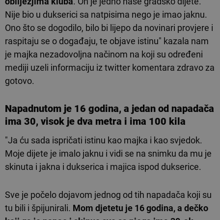
obilježjima kluba
. On je jedno naše gradsko dijete.
Nije bio u dukserici sa natpisima nego je imao jaknu.
Ono što se dogodilo, bilo bi lijepo da novinari provjere i
raspitaju se o događaju, te objave istinu" kazala nam
je majka nezadovoljna načinom na koji su određeni
mediji uzeli informaciju iz twitter komentara zdravo za
gotovo.
Napadnutom je 16 godina, a jedan od napadača
ima 30, visok je dva metra i ima 100 kila
"Ja ću sada ispričati istinu kao majka i kao svjedok.
Moje dijete je imalo jaknu i vidi se na snimku da mu je
skinuta i jakna i dukserica i majica ispod dukserice.
Sve je počelo dojavom jednog od tih napadača koji su
tu bili i špijunirali.
Mom djetetu je 16 godina, a dečko