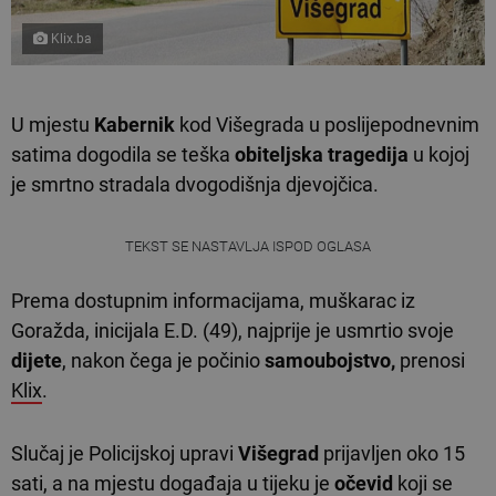
Klix.ba
U mjestu
Kabernik
kod Višegrada u poslijepodnevnim
satima dogodila se teška
obiteljska tragedija
u kojoj
je smrtno stradala dvogodišnja djevojčica.
TEKST SE NASTAVLJA ISPOD OGLASA
Prema dostupnim informacijama, muškarac iz
Goražda, inicijala E.D. (49), najprije je usmrtio svoje
dijete
, nakon čega je počinio
samoubojstvo,
prenosi
Klix
.
Slučaj je Policijskoj upravi
Višegrad
prijavljen oko 15
sati, a na mjestu događaja u tijeku je
očevid
koji se