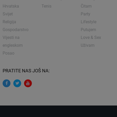
Hrvatska
Tenis
Čitam
Svijet
Party
Religija
Lifestyle
Gospodarstvo
Putujem
Vijesti na
Love & Sex
engleskom
Uživam
Posao
PRATITE NAS JOŠ NA: