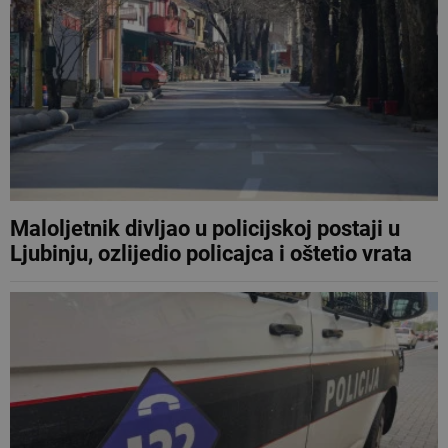
Maloljetnik divljao u policijskoj postaji u
Ljubinju, ozlijedio policajca i oštetio vrata