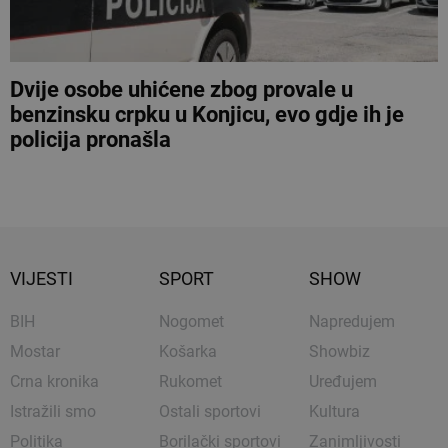
Dvije osobe uhićene zbog provale u
benzinsku crpku u Konjicu, evo gdje ih je
policija pronašla
VIJESTI
SPORT
SHOW
BIH
Nogomet
Napredujem
Mostar
Košarka
Showbiz
Crna kronika
Rukomet
Uređujem
Istražili smo
Ostali sportovi
Kultura
Politika
Borilački sportovi
Zanimljivosti