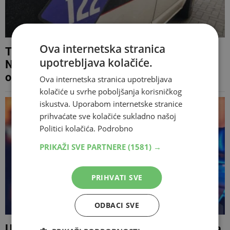
Ova internetska stranica
Teška prometna nesreća na putu prema
upotrebljava kolačiće.
Neumu: Ima ozlijeđenih, promet potpuno
obustavljen
Ova internetska stranica upotrebljava
kolačiće u svrhe poboljšanja korisničkog
iskustva. Uporabom internetske stranice
prihvaćate sve kolačiće sukladno našoj
Politici kolačića.
Podrobno
PRIKAŽI SVE PARTNERE
(1581) →
PRIHVATI SVE
ODBACI SVE
U Bosanskoj Krupi supruga osumnjičena za