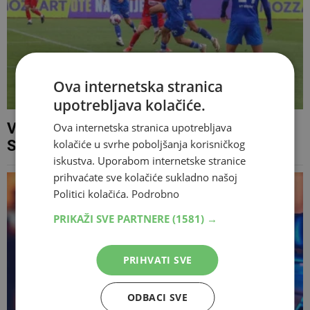
Ova internetska stranica
upotrebljava kolačiće.
Večeras dvije utakmice Premijer lige BiH:
Ova internetska stranica upotrebljava
Sarajevo igra u Mostaru, Široki na Pecari
kolačiće u svrhe poboljšanja korisničkog
iskustva. Uporabom internetske stranice
prihvaćate sve kolačiće sukladno našoj
Politici kolačića.
Podrobno
PRIKAŽI SVE PARTNERE
(1581) →
PRIHVATI SVE
ODBACI SVE