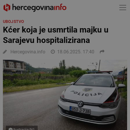
UBOJSTVO
Kćer koja je usmrtila majku u
Sarajevu hospitalizirana
Hercegovina.info
18.06.2025. 17:40
Ilustracija/N1