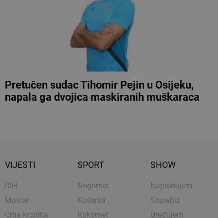
Pretučen sudac Tihomir Pejin u Osijeku,
napala ga dvojica maskiranih muškaraca
VIJESTI
SPORT
SHOW
BIH
Nogomet
Napredujem
Mostar
Košarka
Showbiz
Crna kronika
Rukomet
Uređujem