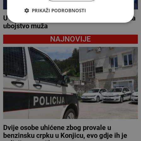
PRIKAŽI PODROBNOSTI
U Bosanskoj Krupi supruga osumnjičena za
ubojstvo muža
NAJNOVIJE
Dvije osobe uhićene zbog provale u
benzinsku crpku u Konjicu, evo gdje ih je