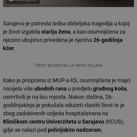
Sarajevo je potresla teška obiteljska tragedija u kojoj
je život izgubila
starija žena
, a kao osumnjičena za
njezino ubojstvo privedena je njezina
26-godišnja
kćer
.
TEKST SE NASTAVLJA ISPOD OGLASA
Kako je priopćeno iz MUP-a KS, osumnjičena je majci
nanijela više
ubodnih rana
u predjelu
grudnog koša
,
usmrtivši je na licu mjesta. Nakon zločina, 26-
godišnjakinja je pokušala oduzeti vlastiti život te je
zbog zadobivenih ozljeda hospitalizirana na
Kliničkom centru Univerziteta u Sarajevu
(KCUS),
gdje se nalazi pod
policijskim nadzorom
.