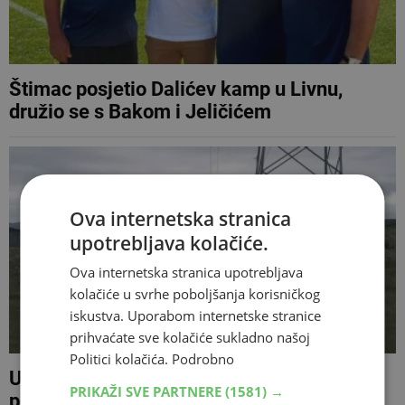
Štimac posjetio Dalićev kamp u Livnu,
družio se s Bakom i Jeličićem
Ova internetska stranica
upotrebljava kolačiće.
Ova internetska stranica upotrebljava
kolačiće u svrhe poboljšanja korisničkog
iskustva. Uporabom internetske stranice
prihvaćate sve kolačiće sukladno našoj
Politici kolačića.
Podrobno
U Livnu i Tomislavgradu počinje
PRIKAŽI SVE PARTNERE
(1581) →
potpisivanje peticije za petogodišnji