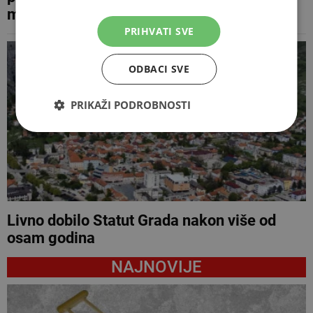
moratorij na energetske koncesije
PRIHVATI SVE
ODBACI SVE
PRIKAŽI PODROBNOSTI
Livno dobilo Statut Grada nakon više od
osam godina
NAJNOVIJE