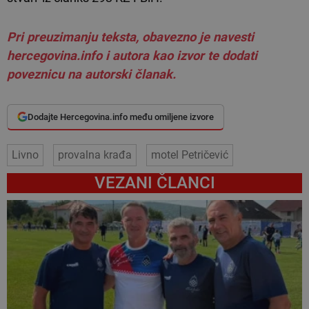
Pri preuzimanju teksta, obavezno je navesti
hercegovina.info i autora kao izvor te dodati
poveznicu na autorski članak.
Dodajte Hercegovina.info među omiljene izvore
Livno
provalna krađa
motel Petričević
VEZANI ČLANCI