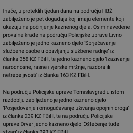
Inače, u proteklih tjedan dana na području HBŽ
zabilježeno je pet događaja koji imaju elemente koji
ukazuju na počinjenje kaznenog djela. Osim navedene
provalne krađe na području Policijske uprave Livno
zabilježeno je jedno kazneno djelo 'Sprječavanje
službene osobe u obavljanju službene radnje' iz
članka 358 KZ FBiH, te jedno kazneno djelo 'Izazivanje
narodnosne, rasne i vjerske mržnje, razdora ili
netrepeljivosti' iz članka 163 KZ FBiH.
Na području Policijske uprave Tomislavgrad u istom
razdoblju zabilježeno je jedno kazneno djelo
'Posjedovanje i omogućavanje uživanja opojnih droga'
iz članka 239 KZ FBiH, te na području Policijske
uprave Drvar jedno kazneno djelo 'Oštećenje tuđe
stvari' iz članks 293 KZ FBiH.