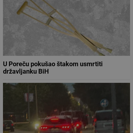
U Poreču pokušao štakom usmrtiti
državljanku BiH