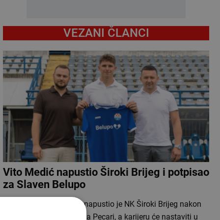
VEZANI ČLANCI
Vito Medić napustio Široki Brijeg i potpisao
za Slaven Belupo
Nogometaš Vito Medić napustio je NK Široki Brijeg nakon
pet godina provedenih na Pecari, a karijeru će nastaviti u