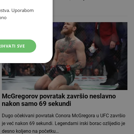
hrvatskom prvoliga…
skustva. Uporabom
bno
IHVATI SVE
McGregorov povratak završio neslavno
nakon samo 69 sekundi
Dugo očekivani povratak Conora McGregora u UFC završio
je već nakon 69 sekundi. Legendarni irski borac ozlijedio je
desno koljeno na početku…