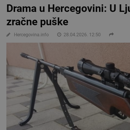
Drama u Hercegovini: U Lj
zračne puške
Hercegovina.info
28.04.2026. 12:50