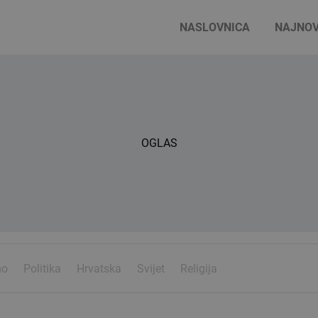
NASLOVNICA
NAJNOV
OGLAS
mo
Politika
Hrvatska
Svijet
Religija