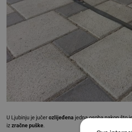
U Ljubinju je jučer
ozlijeđena
jedna osoba nakon što je,
iz
zračne puške
.