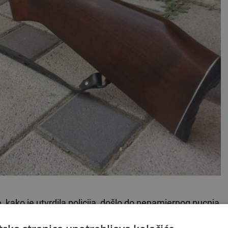
 kako je utvrdila
policija
, došlo do nenamjernog pucnja