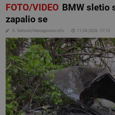
FOTO/VIDEO
BMW sletio s
zapalio se
S. Šehović/Hercegovina.info
11.04.2026. 17:15