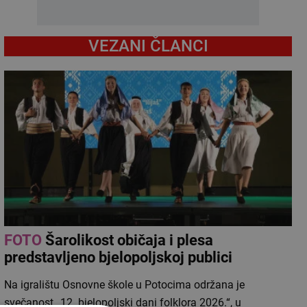
VEZANI ČLANCI
FOTO
Šarolikost običaja i plesa
predstavljeno bjelopoljskoj publici
Na igralištu Osnovne škole u Potocima održana je
svečanost „12. bjelopoljski dani folklora 2026.“, u