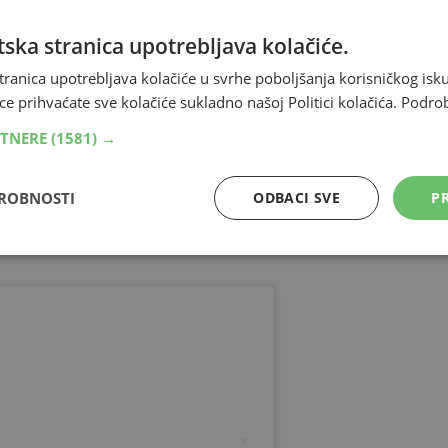
ska stranica upotrebljava kolačiće.
na
magistralnoj cesti M-17
, na dionici
Mostar
–
tranica upotrebljava kolačiće u svrhe poboljšanja korisničkog i
ce prihvaćate sve kolačiće sukladno našoj Politici kolačića.
Podro
RTNERE
(1581) →
VLJA ISPOD OGLASA
ovao vozač osobnog automobila marke
BMW
koji je, iz za
DROBNOSTI
ODBACI SVE
PR
, sletio s ceste, probio
zaštitnu ogradu
te završio u