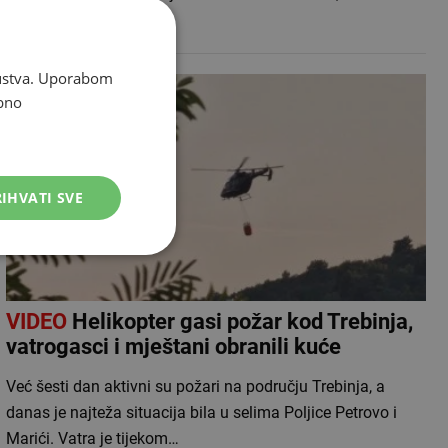
organizaciji KUD-a …
skustva. Uporabom
bno
IHVATI SVE
VIDEO
Helikopter gasi požar kod Trebinja,
vatrogasci i mještani obranili kuće
Već šesti dan aktivni su požari na području Trebinja, a
danas je najteža situacija bila u selima Poljice Petrovo i
Marići. Vatra je tijekom…