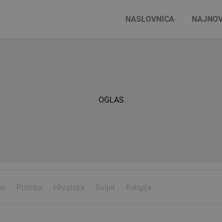
NASLOVNICA
NAJNOV
OGLAS
mo
Politika
Hrvatska
Svijet
Religija