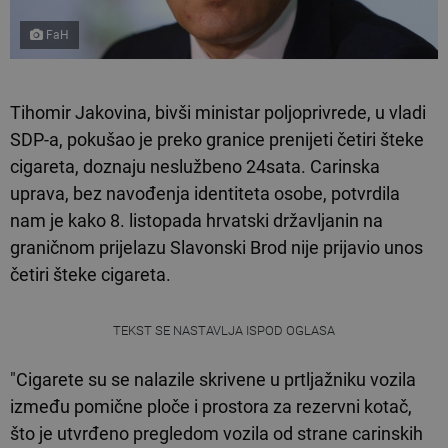
FaH
Tihomir Jakovina, bivši ministar poljoprivrede, u vladi
SDP-a, pokušao je preko granice prenijeti četiri šteke
cigareta, doznaju neslužbeno 24sata. Carinska
uprava, bez navođenja identiteta osobe, potvrdila
nam je kako 8. listopada hrvatski državljanin na
graničnom prijelazu Slavonski Brod nije prijavio unos
četiri šteke cigareta.
TEKST SE NASTAVLJA ISPOD OGLASA
"Cigarete su se nalazile skrivene u prtljažniku vozila
između pomične ploče i prostora za rezervni kotač,
što je utvrđeno pregledom vozila od strane carinskih