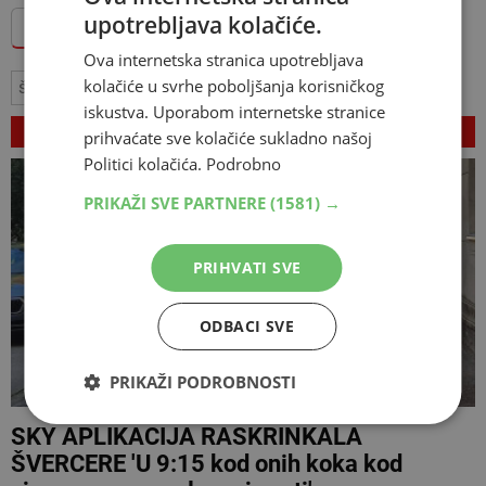
upotrebljava kolačiće.
Dodajte Hercegovina.info među omiljene izvore
Ova internetska stranica upotrebljava
kolačiće u svrhe poboljšanja korisničkog
šverc cigareta
Tihomir Jakovina
iskustva. Uporabom internetske stranice
VEZANI ČLANCI
prihvaćate sve kolačiće sukladno našoj
Politici kolačića.
Podrobno
PRIKAŽI SVE PARTNERE
(1581) →
PRIHVATI SVE
ODBACI SVE
PRIKAŽI PODROBNOSTI
SKY APLIKACIJA RASKRINKALA
ŠVERCERE 'U 9:15 kod onih koka kod