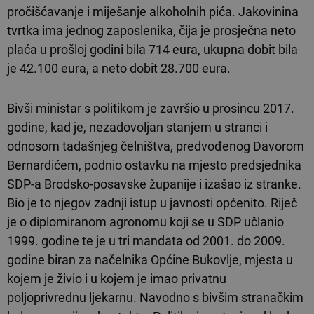
pročišćavanje i miješanje alkoholnih pića. Jakovinina
tvrtka ima jednog zaposlenika, čija je prosječna neto
plaća u prošloj godini bila 714 eura, ukupna dobit bila
je 42.100 eura, a neto dobit 28.700 eura.
Bivši ministar s politikom je završio u prosincu 2017.
godine, kad je, nezadovoljan stanjem u stranci i
odnosom tadašnjeg čelništva, predvođenog Davorom
Bernardićem, podnio ostavku na mjesto predsjednika
SDP-a Brodsko-posavske županije i izašao iz stranke.
Bio je to njegov zadnji istup u javnosti općenito. Riječ
je o diplomiranom agronomu koji se u SDP učlanio
1999. godine te je u tri mandata od 2001. do 2009.
godine biran za načelnika Općine Bukovlje, mjesta u
kojem je živio i u kojem je imao privatnu
poljoprivrednu ljekarnu. Navodno s bivšim stranačkim