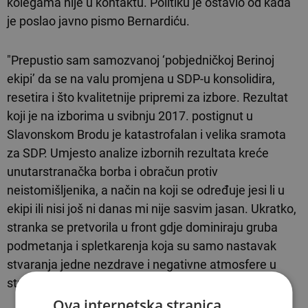
kolegama nije u kontaktu. Politiku je ostavio od kada
je poslao javno pismo Bernardiću.
"Prepustio sam samozvanoj ‘pobjedničkoj Berinoj
ekipi’ da se na valu promjena u SDP-u konsolidira,
resetira i što kvalitetnije pripremi za izbore. Rezultat
koji je na izborima u svibnju 2017. postignut u
Slavonskom Brodu je katastrofalan i velika sramota
za SDP. Umjesto analize izbornih rezultata kreće
unutarstranačka borba i obračun protiv
neistomišljenika, a način na koji se određuje jesi li u
ekipi ili nisi još ni danas mi nije sasvim jasan. Ukratko,
stranka se pretvorila u front gdje dominiraju gruba
podmetanja i spletkarenja koja su samo nastavak
stvaranja jedne nezdrave i negativne atmosfere u
stranci", napisao je tad.
Ova internetska stranica