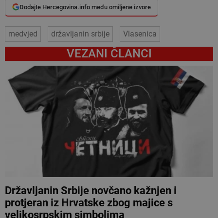
Dodajte Hercegovina.info među omiljene izvore
medvjed
državljanin srbije
Vlasenica
VEZANI ČLANCI
Državljanin Srbije novčano kažnjen i
protjeran iz Hrvatske zbog majice s
velikosrpskim simbolima