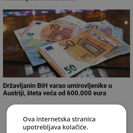
Državljanin BiH varao umirovljenike u
Austriji, šteta veća od 600.000 eura
Ova internetska stranica
upotrebljava kolačiće.