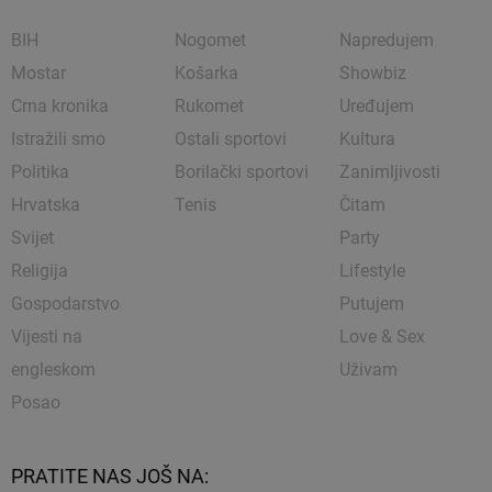
BIH
Nogomet
Napredujem
Mostar
Košarka
Showbiz
Crna kronika
Rukomet
Uređujem
Istražili smo
Ostali sportovi
Kultura
Politika
Borilački sportovi
Zanimljivosti
Hrvatska
Tenis
Čitam
Svijet
Party
Religija
Lifestyle
Gospodarstvo
Putujem
Vijesti na
Love & Sex
engleskom
Uživam
Posao
PRATITE NAS JOŠ NA: