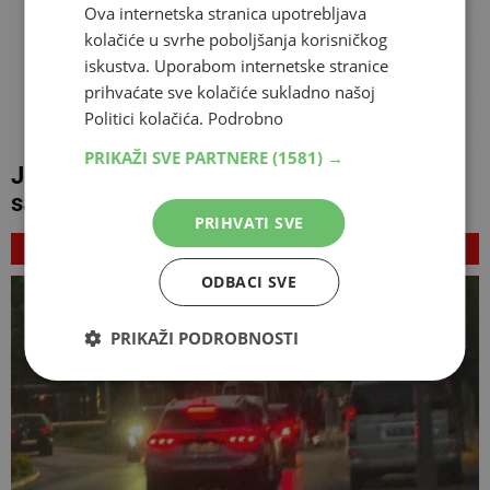
Ova internetska stranica upotrebljava
kolačiće u svrhe poboljšanja korisničkog
iskustva. Uporabom internetske stranice
prihvaćate sve kolačiće sukladno našoj
Politici kolačića.
Podrobno
PRIKAŽI SVE PARTNERE
(1581) →
Još jedna prijava u BiH zbog dvije fotelje:
savjetnička i vijećnička funkcija
PRIHVATI SVE
NAJNOVIJE
ODBACI SVE
PRIKAŽI PODROBNOSTI