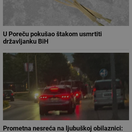
U Poreču pokušao štakom usmrtiti
državljanku BiH
Prometna nesreća na ljubuškoj obilaznici: