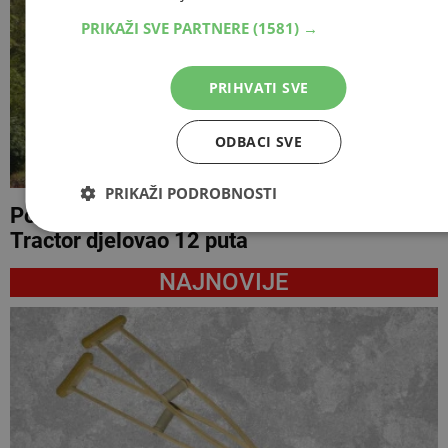
PRIKAŽI SVE PARTNERE
(1581) →
PRIHVATI SVE
ODBACI SVE
PRIKAŽI PODROBNOSTI
Požar kod Konjica i dalje aktivan, Air
Tractor djelovao 12 puta
NAJNOVIJE