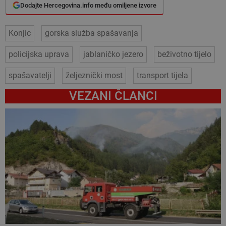
Dodajte Hercegovina.info među omiljene izvore
Konjic
gorska služba spašavanja
policijska uprava
jablaničko jezero
beživotno tijelo
spašavatelji
željeznički most
transport tijela
VEZANI ČLANCI