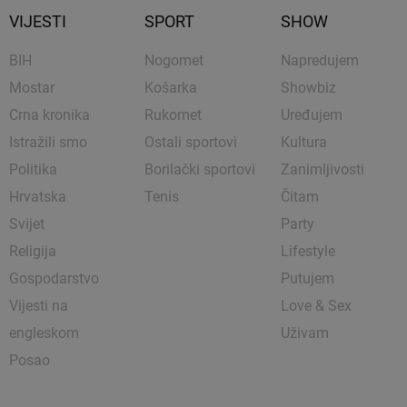
VIJESTI
SPORT
SHOW
BIH
Nogomet
Napredujem
Mostar
Košarka
Showbiz
Crna kronika
Rukomet
Uređujem
Istražili smo
Ostali sportovi
Kultura
Politika
Borilački sportovi
Zanimljivosti
Hrvatska
Tenis
Čitam
Svijet
Party
Religija
Lifestyle
Gospodarstvo
Putujem
Vijesti na
Love & Sex
engleskom
Uživam
Posao