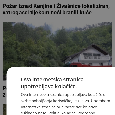
Požar iznad Kanjine i Živašnice lokaliziran,
vatrogasci tijekom noći branili kuće
Ova internetska stranica
upotrebljava kolačiće.
Požar kod Konjica i dalje aktivan, stanje
znatno bolje nego jutros
Ova internetska stranica upotrebljava kolačiće u
svrhe poboljšanja korisničkog iskustva. Uporabom
internetske stranice prihvaćate sve kolačiće
sukladno našoj Politici kolačića.
Podrobno