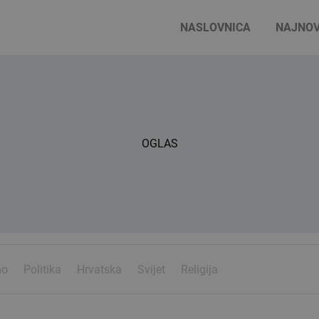
NASLOVNICA
NAJNOV
OGLAS
mo
Politika
Hrvatska
Svijet
Religija