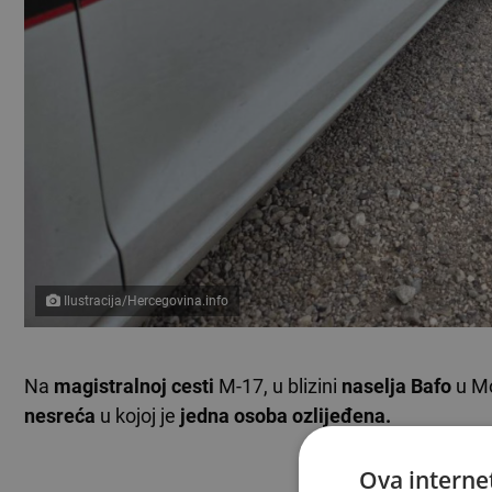
Ilustracija/Hercegovina.info
Na
magistralnoj cesti
M-17, u blizini
naselja Bafo
u M
nesreća
u kojoj je
jedna osoba ozlijeđena.
Ova internet
TEKST SE NASTA