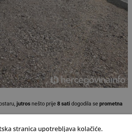
ostaru,
jutros
nešto prije
8 sati
dogodila se
prometna
ska stranica upotrebljava kolačiće.
VLJA ISPOD OGLASA