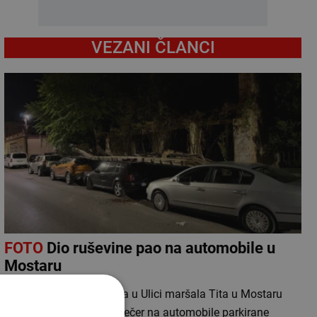
VEZANI ČLANCI
FOTO
Dio ruševine pao na automobile u
Mostaru
Dio devastiranog objekta u Ulici maršala Tita u Mostaru
obrušio se u subotu navečer na automobile parkirane