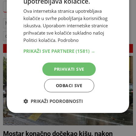
upotrebljava kolačiće.
Dodajte Hercegovina.info među omiljene izvore
Ova internetska stranica upotrebljava
kolačiće u svrhe poboljšanja korisničkog
Mostar
policija
prometna nesreća
ozljede
iskustva. Uporabom internetske stranice
prihvaćate sve kolačiće sukladno našoj
donja mahala
prevrtanje auta
Politici kolačića.
Podrobno
VEZANI ČLANCI
PRIKAŽI SVE PARTNERE
(1581) →
PRIHVATI SVE
ODBACI SVE
PRIKAŽI PODROBNOSTI
Mostar konačno dočekao kišu, nakon