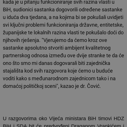
kada je u pitanju funkcioniranje svih razina vlasti u
BiH, sudionici sastanka dogovorili određene sastanke
u iduća dva tjedana, a na kojima bi se pokušali uvidjeti
svi ključni problemi funkcioniranja državne, entitetske,
županijske te lokalnih razina vlasti te pokušalo doći do
njihovih rješenja. "Vjerujemo da ćemo kroz ove
sastanke apsolutno stvoriti ambijent kvalitetnog
partnerskog odnosa između ove dvije stranke te da će
ono što smo mi danas dogovarali biti zajednička
stajališta kod svih razgovora koje ćemo u buduće
voditi kako s međunarodnom zajednicom tako i na
domaćoj političkoj sceni", kazao je dr. Čović.
U razgovorima oko Vijeća ministara BiH timovi HDZ
BiH i SDA bit će predvođeni Draganom Vrankićem i