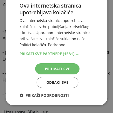
Županijskog odbora HDZ BiH HNŽ Ilija Filipović;
Ova internetska stranica
upotrebljava kolačiće.
TEKST SE NASTAVLJA ISPOD OGLASA
Ova internetska stranica upotrebljava
kolačiće u svrhe poboljšanja korisničkog
- dopremijer FBiH i ministar financija u Vladi FBiH
iskustva. Uporabom internetske stranice
Vjekoslav Bevanda;
prihvaćate sve kolačiće sukladno našoj
Politici kolačića.
Podrobno
- predsjednik Gradskog odbora HDZ BiH Mostar Denis
PRIKAŽI SVE PARTNERE
(1581) →
Lasić;
PRIHVATI SVE
- voditelj Ureda za odnose s javnošću i glasnogovornik
HDZ BiH Mišo Relota;
ODBACI SVE
- glavni tajnik Mladeži HDZ BiH Damir Džeba;
PRIKAŽI PODROBNOSTI
U izaslanstvu SDA bili su: