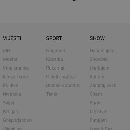
VIJESTI
SPORT
SHOW
BIH
Nogomet
Napredujem
Mostar
Košarka
Showbiz
Crna kronika
Rukomet
Uređujem
Istražili smo
Ostali sportovi
Kultura
Politika
Borilački sportovi
Zanimljivosti
Hrvatska
Tenis
Čitam
Svijet
Party
Religija
Lifestyle
Gospodarstvo
Putujem
Vijesti na
Love & Sex