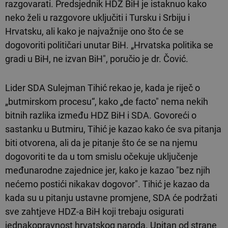
razgovarati. Predsjednik HDZ BiH je istaknuo kako
neko želi u razgovore uključiti i Tursku i Srbiju i
Hrvatsku, ali kako je najvažnije ono što će se
dogovoriti političari unutar BiH. „Hrvatska politika se
gradi u BiH, ne izvan BiH", poručio je dr. Čović.
Lider SDA Sulejman Tihić rekao je, kada je riječ o
„butmirskom procesu“, kako „de facto" nema nekih
bitnih razlika između HDZ BiH i SDA. Govoreći o
sastanku u Butmiru, Tihić je kazao kako će sva pitanja
biti otvorena, ali da je pitanje što će se na njemu
dogovoriti te da u tom smislu očekuje uključenje
međunarodne zajednice jer, kako je kazao "bez njih
nećemo postići nikakav dogovor". Tihić je kazao da
kada su u pitanju ustavne promjene, SDA će podržati
sve zahtjeve HDZ-a BiH koji trebaju osigurati
jednakopravnost hrvatskog naroda. Upitan od strane