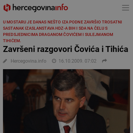
U MOSTARU JE DANAS NEŠTO IZA PODNE ZAVRŠIO TROSATNI
SASTANAK IZASLANSTAVA HDZ-A BIH I SDA NA ČELU S
PREDSJEDNICIMA DRAGANOM ČOVIĆEM I SULEJMANOM
TIHIĆEM.
Završeni razgovori Čovića i Tihića
Hercegovina.info
16.10.2009. 07:02