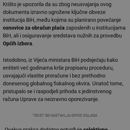
Krišto je upozorila da su zbog neusvajanja ovog
dokumenta izravno ugrožene ključne obveze
institucija BiH, među kojima su planirano povećanje
osnovice za obračun plaća
zaposlenih u institucijama
BiH, ali i osiguravanje sredstava nužnih za provedbu
Općih izbora
.
Istodobno, iz Vijeća ministara BiH podsjećaju kako
entiteti već godinama krše propisanu proceduru,
usvajajući vlastite proračune i bez prethodno
donesenog globalnog fiskalnog okvira. Unatoč tome,
pristupalo se i raspodjeli prihoda s jedinstvenog
računa Uprave za neizravno oporezivanje.
TEKST SE NASTAVLJA ISPOD OGLASA
„Ovakva praksa dodatno potvrđuje
selektivno