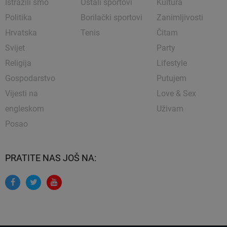
Istražili smo
Ostali sportovi
Kultura
Politika
Borilački sportovi
Zanimljivosti
Hrvatska
Tenis
Čitam
Svijet
Party
Religija
Lifestyle
Gospodarstvo
Putujem
Vijesti na
Love & Sex
engleskom
Uživam
Posao
PRATITE NAS JOŠ NA: