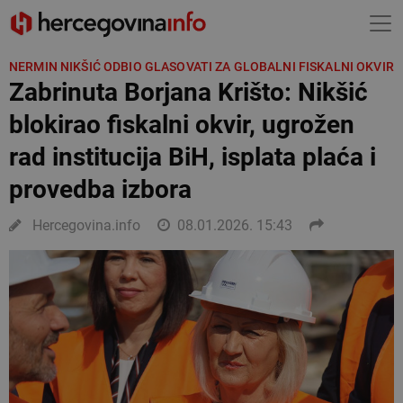
NERMIN NIKŠIĆ ODBIO GLASOVATI ZA GLOBALNI FISKALNI OKVIR
Zabrinuta Borjana Krišto: Nikšić
blokirao fiskalni okvir, ugrožen
rad institucija BiH, isplata plaća i
provedba izbora
Hercegovina.info
08.01.2026. 15:43