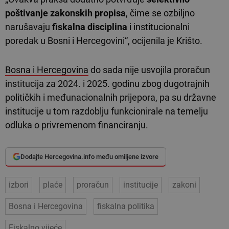
poštivanje zakonskih propisa
, čime se ozbiljno
narušavaju
fiskalna disciplina
i institucionalni
poredak u Bosni i Hercegovini“, ocijenila je Krišto.
Bosna i Hercegovina
do sada nije usvojila proračun
institucija za 2024. i 2025. godinu zbog dugotrajnih
političkih i međunacionalnih prijepora, pa su državne
institucije u tom razdoblju funkcionirale na temelju
odluka o privremenom financiranju.
Dodajte Hercegovina.info među omiljene izvore
izbori
plaće
proračun
institucije
zakoni
Bosna i Hercegovina
fiskalna politika
Fiskalno vijeće