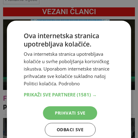
VEZANI ČLANCI
Ova internetska stranica
upotrebljava kolačiće.
Ova internetska stranica upotrebljava
kolačiće u svrhe poboljšanja korisničkog
iskustva. Uporabom internetske stranice
prihvaćate sve kolačiće sukladno našoj
Politici kolačića.
Podrobno
PRIKAŽI SVE PARTNERE
(1581) →
FOTO
Šarolikost običaja i plesa
predstavljeno bjelopoljskoj publici
PRIHVATI SVE
ODBACI SVE