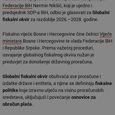
Federacije BiH
Nermin Nikšić, koji je ujedno i
predsjednik SDP-a BiH, odbio je glasovati za
Globalni
fiskalni okvir
za razdoblje 2026.–2028. godine.
Fiskalno vijeće Bosne i Hercegovine čine čelnici
Vijeće
ministara
Bosne i Hercegovine te vlada Federacije BiH
i Republike Srpske. Prema važećoj proceduri,
usvajanje globalnog fiskalnog okvira nužan je
preduvjet za donošenje državnog proračuna.
Globalni fiskalni okvir
obuhvaća sve proračune i
izdatke države i entiteta, a njime se definiraju
fiskalne
politike
koje izravno utječu na visinu proračunskih
sredstava, uključujući i povećanje
osnovice za
obračun plaća
.