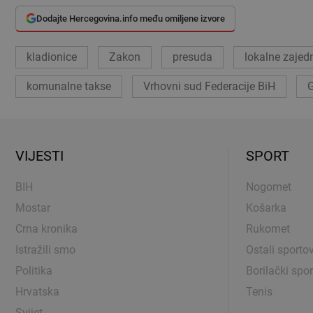
Dodajte Hercegovina.info među omiljene izvore
kladionice
Zakon
presuda
lokalne zajed
komunalne takse
Vrhovni sud Federacije BiH
G
VIJESTI
SPORT
BIH
Nogomet
Mostar
Košarka
Crna kronika
Rukomet
Istražili smo
Ostali sportov
Politika
Borilački spor
Hrvatska
Tenis
Svijet