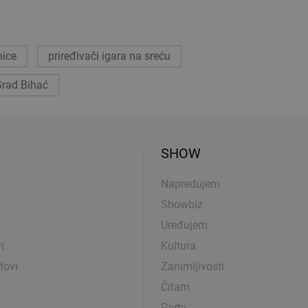
nice
priređivači igara na sreću
rad Bihać
SHOW
Napredujem
Showbiz
Uređujem
i
Kultura
tovi
Zanimljivosti
Čitam
Party