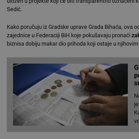
uložen u projekte koji će biti transparentno označeni ka
Sedić.
Kako poručuju iz Gradske uprave Grada Bihaća, ova o
zajednice u Federaciji BiH koje pokušavaju pronaći
za
biznisa dobiju makar dio prihoda koji ostaje u njihov
G
p
s
N
j
K
v