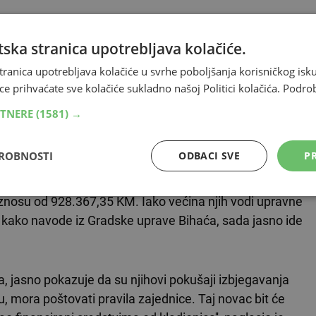
ljstvo ovakvim ishodom i poručio da ova presuda
ska stranica upotrebljava kolačiće.
 pravedniji porezni tretman, prenosi Fena.
tranica upotrebljava kolačiće u svrhe poboljšanja korisničkog i
ce prihvaćate sve kolačiće sukladno našoj Politici kolačića.
Podro
a Bihaća itekako opravdana. Kladionice zarađuju
RTNERE
(1581) →
dinama unazad nisu doprinosile lokalnim zajednicama u
e Sedić.
DROBNOSTI
ODBACI SVE
PR
 više uplatnih mjesta na teritoriju Bihaća ove godine
nosu od 928.367,35 KM. Iako većina njih vodi upravne
, kako navode iz Gradske uprave Bihaća, sada jasno ide
, jasno pokazuje da su njihovi pokušaji izbjegavanja
u, mora poštovati pravila zajednice. Taj novac bit će