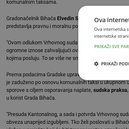
komunalnim taksama.
Gradonačelnik Bihaća
Elvedin Sedić
izrazio je zadovo
Ova internet
predstavlja pravnu i moralnu pobjedu grada u borbi za
Ova internetska s
internetske strani
''Ovom odlukom Vrhovnog suda pokazalo se da je borb
PRIKAŽI SVE PA
ogromne iznose zahvaljujući ovisnosti građana, a go
kojima posluju. To se više ne smije tolerirati'', izjavio j
PRIKAŽI PO
Prema podacima Gradske uprave, deset pravnih osoba s
je zaduženo po osnovu komunalnih taksi u ukupnom iz
sporove s ciljem osporavanja naplate,
sudska praksa
u korist Grada Bihaća.
''Presuda Kantonalnog, a sada i potvrda Vrhovnog suda
obveza unaprijed izgubljeni. Tko želi poslovati u Bihać