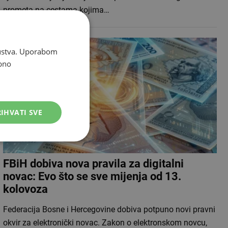
prometa na cestama kojima…
skustva. Uporabom
bno
IHVATI SVE
FBiH dobiva nova pravila za digitalni
novac: Evo što se sve mijenja od 13.
kolovoza
Federacija Bosne i Hercegovine dobiva potpuno novi pravni
okvir za elektronički novac. Zakon o elektronskom novcu,