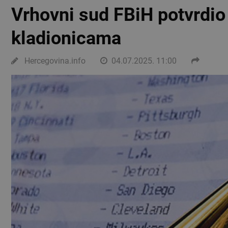
Vrhovni sud FBiH potvrdio
kladionicama
Hercegovina.info
04.07.2025. 11:00