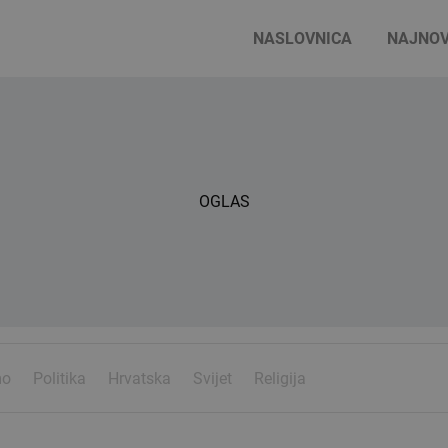
NASLOVNICA
NAJNOV
OGLAS
mo
Politika
Hrvatska
Svijet
Religija