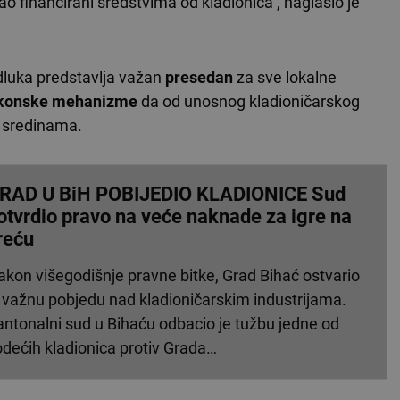
o financirani sredstvima od kladionica'', naglasio je
dluka predstavlja važan
presedan
za sve lokalne
konske mehanizme
da od unosnog kladioničarskog
im sredinama.
RAD U BiH POBIJEDIO KLADIONICE Sud
otvrdio pravo na veće naknade za igre na
reću
akon višegodišnje pravne bitke, Grad Bihać ostvario
e važnu pobjedu nad kladioničarskim industrijama.
antonalni sud u Bihaću odbacio je tužbu jedne od
odećih kladionica protiv Grada…