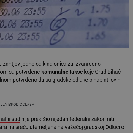
 zahtjev jedne od kladionica za izvanredno
ojom su potvrđene
komunalne takse
koje Grad
Bihać
ednom potvrđeno da su gradske odluke o naplati ovih
VLJA ISPOD OGLASA
nalni sud
nije prekršio nijedan federalni zakon niti
igara na sreću utemeljena na važećoj gradskoj Odluci o