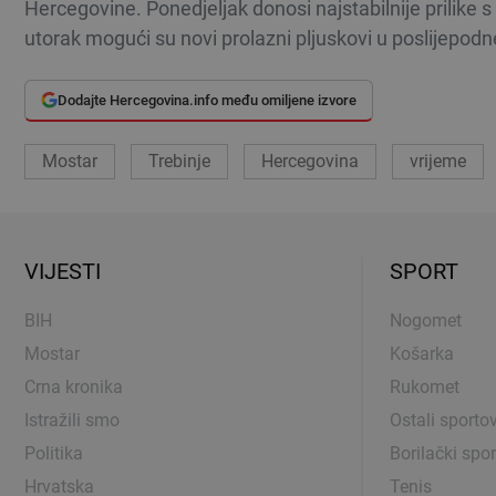
Hercegovine. Ponedjeljak donosi najstabilnije prilike 
utorak mogući su novi prolazni pljuskovi u poslijepod
Dodajte Hercegovina.info među omiljene izvore
Mostar
Trebinje
Hercegovina
vrijeme
VIJESTI
SPORT
BIH
Nogomet
Mostar
Košarka
Crna kronika
Rukomet
Istražili smo
Ostali sportov
Politika
Borilački spor
Hrvatska
Tenis