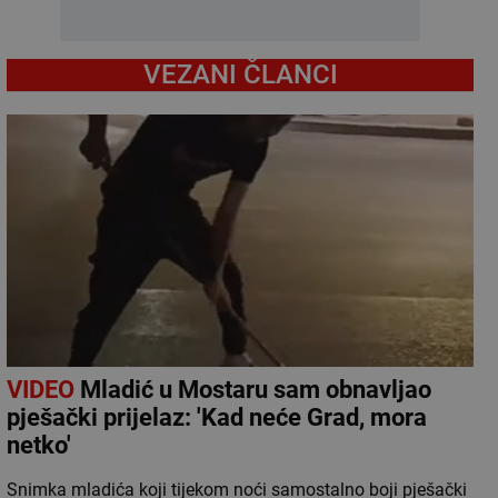
VEZANI ČLANCI
VIDEO
Mladić u Mostaru sam obnavljao
pješački prijelaz: 'Kad neće Grad, mora
netko'
Snimka mladića koji tijekom noći samostalno boji pješački