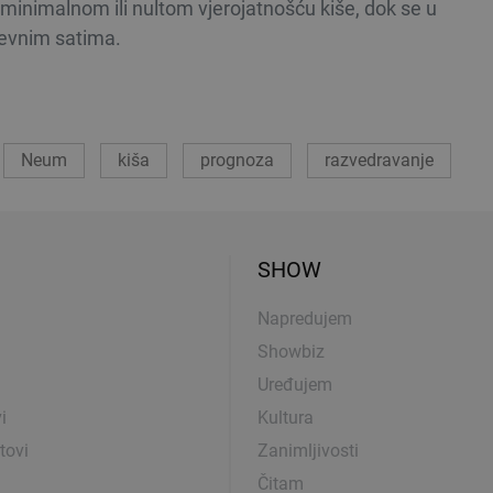
s minimalnom ili nultom vjerojatnošću kiše, dok se u
nevnim satima.
Neum
kiša
prognoza
razvedravanje
SHOW
Napredujem
Showbiz
Uređujem
i
Kultura
tovi
Zanimljivosti
Čitam