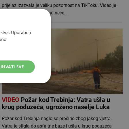
prijelaz izazvala je veliku pozornost na TikToku. Video je
objavljen uz poruku: „Kad neće…
skustva. Uporabom
bno
IHVATI SVE
VIDEO
Požar kod Trebinja: Vatra ušla u
krug poduzeća, ugroženo naselje Luka
Požar kod Trebinja naglo se proširio zbog jakog vjetra.
Vatra je stigla do asfaltne baze i ušla u krug poduzeća