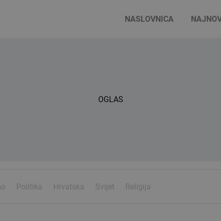
NASLOVNICA
NAJNOV
OGLAS
mo
Politika
Hrvatska
Svijet
Religija