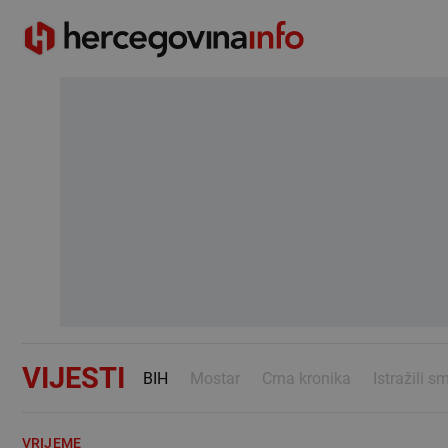
VIJESTI
BIH
Mostar
Crna kronika
Istražili s
VRIJEME