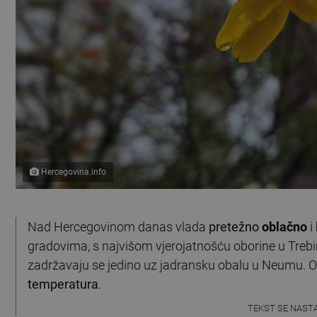
Hercegovina.info
Nad Hercegovinom danas vlada
pretežno
oblačno
i
gradovima, s najvišom vjerojatnošću oborine u Trebinj
zadržavaju se jedino uz jadransku obalu u Neumu. Od 
temperatura
.
TEKST SE NAST