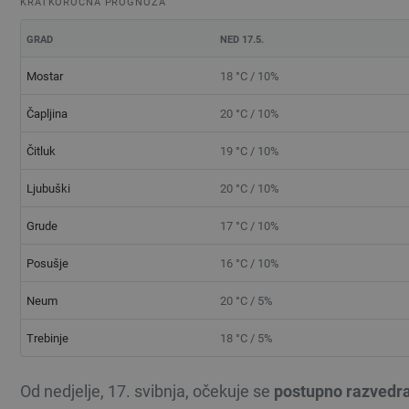
KRATKOROČNA PROGNOZA
GRAD
NED 17.5.
Mostar
18 °C / 10%
Čapljina
20 °C / 10%
Čitluk
19 °C / 10%
Ljubuški
20 °C / 10%
Grude
17 °C / 10%
Posušje
16 °C / 10%
Neum
20 °C / 5%
Trebinje
18 °C / 5%
Od nedjelje, 17. svibnja, očekuje se
postupno razvedr