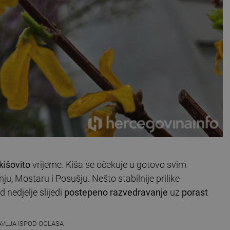
kišovito
vrijeme. Kiša se očekuje u gotovo svim
u, Mostaru i Posušju. Nešto stabilnije prilike
nedjelje slijedi
postepeno razvedravanje
uz
porast
AVLJA ISPOD OGLASA