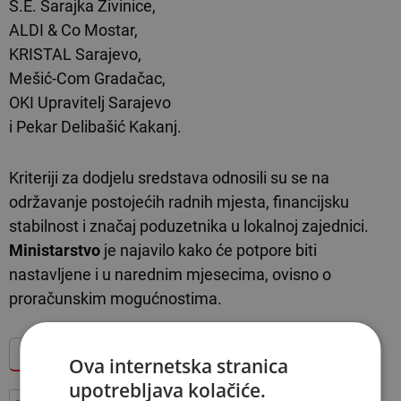
S.E. Sarajka Živinice,
ALDI & Co Mostar,
KRISTAL Sarajevo,
Mešić-Com Gradačac,
OKI Upravitelj Sarajevo
i Pekar Delibašić Kakanj.
Kriteriji za dodjelu sredstava odnosili su se na
održavanje postojećih radnih mjesta, financijsku
stabilnost i značaj poduzetnika u lokalnoj zajednici.
Ministarstvo
je najavilo kako će potpore biti
nastavljene i u narednim mjesecima, ovisno o
proračunskim mogućnostima.
Dodajte Hercegovina.info među omiljene izvore
Ova internetska stranica
upotrebljava kolačiće.