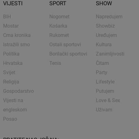
VIJESTI
SPORT
SHOW
BIH
Nogomet
Napredujem
Mostar
Košarka
Showbiz
Crna kronika
Rukomet
Uređujem
Istražili smo
Ostali sportovi
Kultura
Politika
Borilački sportovi
Zanimljivosti
Hrvatska
Tenis
Čitam
Svijet
Party
Religija
Lifestyle
Gospodarstvo
Putujem
Vijesti na
Love & Sex
engleskom
Uživam
Posao