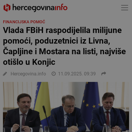
FINANCIJSKA POMOĆ
Vlada FBiH raspodijelila milijune
pomoći, poduzetnici iz Livna,
Čapljine i Mostara na listi, najviše
otišlo u Konjic
Hercegovina.info
11.09.2025. 09:39