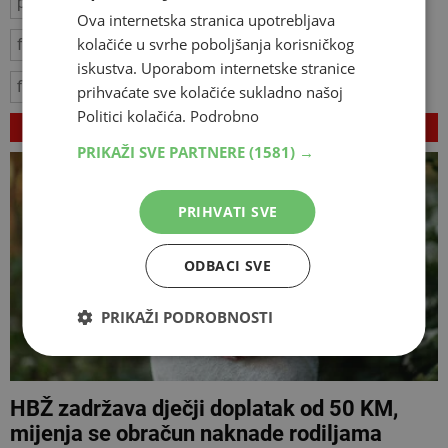
proračun
Federacija BIH
radna mjesta
Ova internetska stranica upotrebljava
kolačiće u svrhe poboljšanja korisničkog
federalno ministarstvo
poduzetnici
kompanije
iskustva. Uporabom internetske stranice
financijska pomoć
Poslovni subjekti
prihvaćate sve kolačiće sukladno našoj
Politici kolačića.
Podrobno
VEZANI ČLANCI
PRIKAŽI SVE PARTNERE
(1581) →
PRIHVATI SVE
ODBACI SVE
PRIKAŽI PODROBNOSTI
HBŽ zadržava dječji doplatak od 50 KM,
mijenja se obračun naknade rodiljama