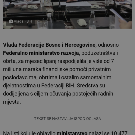
Vlada FBiH
Vlada Federacije Bosne i Hercegovine
, odnosno
Federalno
ministarstvo
razvoja
, poduzetništva i
obrta, za mjesec lipanj raspodijelila je više od 7
milijuna maraka financijske pomoći privatnim
poslodavcima, obrtima i ostalim samostalnim
djelatnostima u Federaciji BiH. Sredstva su
dodijeljena s ciljem očuvanja postojećih radnih
mjesta.
TEKST SE NASTAVLJA ISPOD OGLASA
Na listi koju je objavilo
ministarstvo
nalazi se 10.477