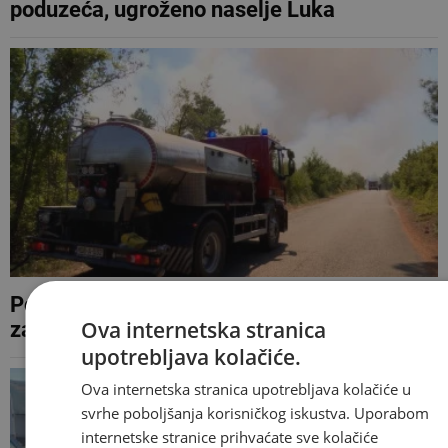
poduzeća, ugroženo naselje Luka
Požar kod Konjica izmaknuo kontroli,
Ova internetska stranica
zatraženi Air Tractor i helikopter OS BiH
upotrebljava kolačiće.
Ova internetska stranica upotrebljava kolačiće u
svrhe poboljšanja korisničkog iskustva. Uporabom
internetske stranice prihvaćate sve kolačiće