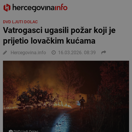
DVD LJUTI DOLAC
Vatrogasci ugasili požar koji je
prijetio lovačkim kućama
Hercegovina.info
16.03.2026. 08:39
DVD Ljuti Dolac