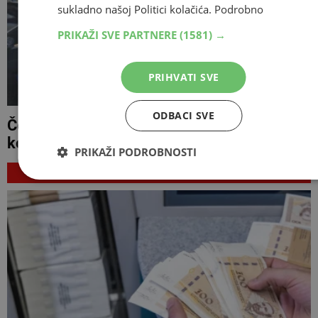
sukladno našoj Politici kolačića.
Podrobno
PRIKAŽI SVE PARTNERE
(1581) →
PRIHVATI SVE
ODBACI SVE
Četvero ozlijeđenih u prometnoj nesreći
kod Tomislavgrada
PRIKAŽI PODROBNOSTI
NAJNOVIJE