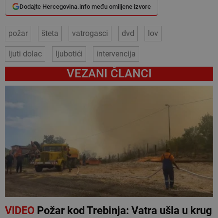
Dodajte Hercegovina.info među omiljene izvore
požar
šteta
vatrogasci
dvd
lov
ljuti dolac
ljubotići
intervencija
VEZANI ČLANCI
VIDEO
Požar kod Trebinja: Vatra ušla u krug