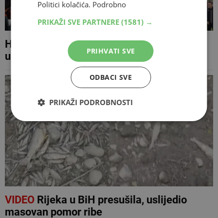
Politici kolačića.
Podrobno
PRIKAŽI SVE PARTNERE
(1581) →
Horde zla neće u Mostar, žestoko prozvali
PRIHVATI SVE
upravu
ODBACI SVE
PRIKAŽI PODROBNOSTI
VIDEO
Rijeka u BiH presušila, uslijedio
masovan pomor ribe