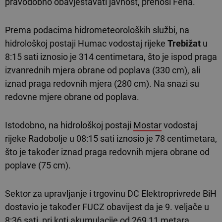
pravodobno obavještavati javnost, prenosi Fena.
Prema podacima hidrometeoroloških službi, na
hidrološkoj postaji Humac vodostaj rijeke
Trebižat
u
8:15 sati iznosio je 314 centimetara, što je ispod praga
izvanrednih mjera obrane od poplava (330 cm), ali
iznad praga redovnih mjera (280 cm). Na snazi su
redovne mjere obrane od poplava.
Istodobno, na hidrološkoj postaji
Mostar
vodostaj
rijeke Radobolje u 08:15 sati iznosio je 78 centimetara,
što je također iznad praga redovnih mjera obrane od
poplave (75 cm).
Sektor za upravljanje i trgovinu DC Elektroprivrede BiH
dostavio je također FUCZ obavijest da je 9. veljače u
8:36 sati, pri koti akumulacije od 269,11 metara