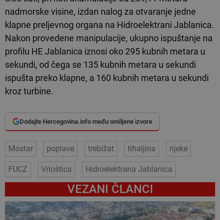
nadmorske visine, izdan nalog za otvaranje jedne
klapne preljevnog organa na Hidroelektrani Jablanica.
Nakon provedene manipulacije, ukupno ispuštanje na
profilu HE Jablanica iznosi oko 295 kubnih metara u
sekundi, od čega se 135 kubnih metara u sekundi
ispušta preko klapne, a 160 kubnih metara u sekundi
kroz turbine.
Dodajte Hercegovina.info među omiljene izvore
Mostar
poplave
trebižat
tihaljina
rijeke
FUCZ
Vrioštica
Hidroelektrana Jablanica
VEZANI ČLANCI