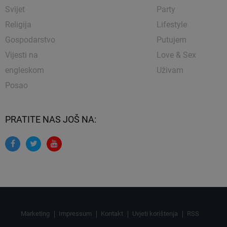
Svijet
Party
Religija
Lifestyle
Gospodarstvo
Putujem
Vijesti na
Love & Sex
engleskom
Uživam
Posao
PRATITE NAS JOŠ NA:
Marketing
Impressum
Kontakt
Uvjeti korištenja
RSS