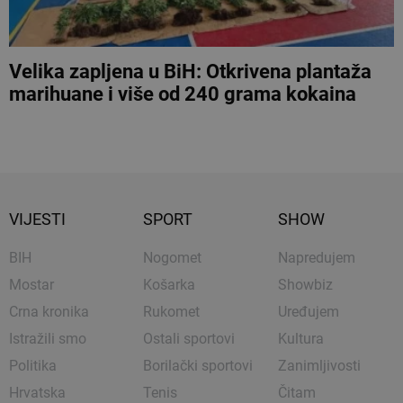
Velika zapljena u BiH: Otkrivena plantaža
marihuane i više od 240 grama kokaina
VIJESTI
SPORT
SHOW
BIH
Nogomet
Napredujem
Mostar
Košarka
Showbiz
Crna kronika
Rukomet
Uređujem
Istražili smo
Ostali sportovi
Kultura
Politika
Borilački sportovi
Zanimljivosti
Hrvatska
Tenis
Čitam