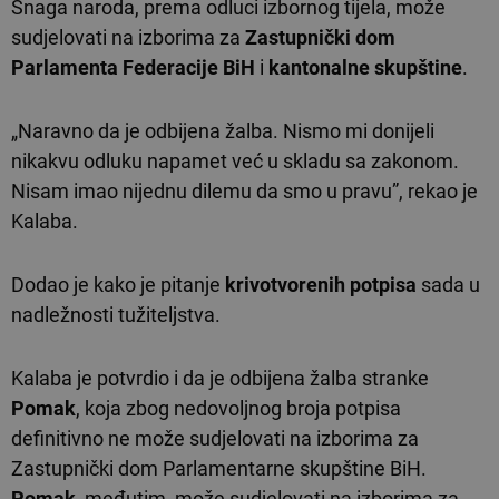
Snaga naroda, prema odluci izbornog tijela, može
sudjelovati na izborima za
Zastupnički dom
Parlamenta Federacije BiH
i
kantonalne skupštine
.
„Naravno da je odbijena žalba. Nismo mi donijeli
nikakvu odluku napamet već u skladu sa zakonom.
Nisam imao nijednu dilemu da smo u pravu”, rekao je
Kalaba.
Dodao je kako je pitanje
krivotvorenih potpisa
sada u
nadležnosti tužiteljstva.
Kalaba je potvrdio i da je odbijena žalba stranke
Pomak
, koja zbog nedovoljnog broja potpisa
definitivno ne može sudjelovati na izborima za
Zastupnički dom Parlamentarne skupštine BiH.
Pomak
, međutim, može sudjelovati na izborima za