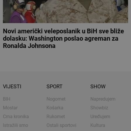
Novi američki veleposlanik u BiH sve bliže
dolasku: Washington poslao agreman za
Ronalda Johnsona
VIJESTI
SPORT
SHOW
BIH
Nogomet
Napredujem
Mostar
Košarka
Showbiz
Crna kronika
Rukomet
Uređujem
Istražili smo
Ostali sportovi
Kultura