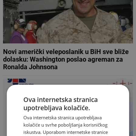
Novi američki veleposlanik u BiH sve bliže
dolasku: Washington poslao agreman za
Ronalda Johnsona
Ova internetska stranica
upotrebljava kolačiće.
Ova internetska stranica upotrebljava
kolačiće u svrhe poboljšanja korisničkog
iskustva. Uporabom internetske stranice