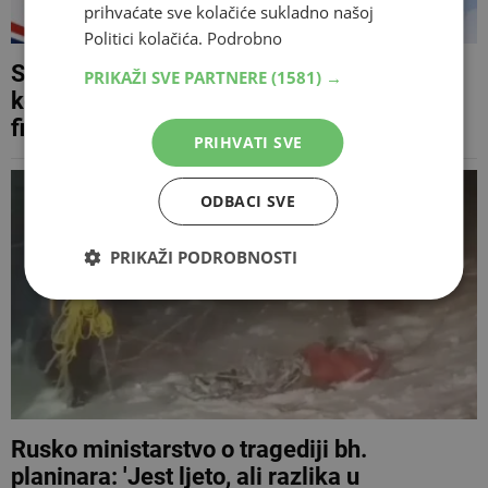
prihvaćate sve kolačiće sukladno našoj
Politici kolačića.
Podrobno
Sveučilište u Mostaru domaćin regionalne
PRIKAŽI SVE PARTNERE
(1581) →
konferencije o budućnosti EU politika i
financijske perspektive 2028. – 2034.
PRIHVATI SVE
ODBACI SVE
PRIKAŽI PODROBNOSTI
Rusko ministarstvo o tragediji bh.
planinara: 'Jest ljeto, ali razlika u