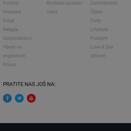
Politika
Borilački sportovi
Zanimljivosti
Hrvatska
Tenis
Čitam
Svijet
Party
Religija
Lifestyle
Gospodarstvo
Putujem
Vijesti na
Love & Sex
engleskom
Uživam
Posao
PRATITE NAS JOŠ NA: