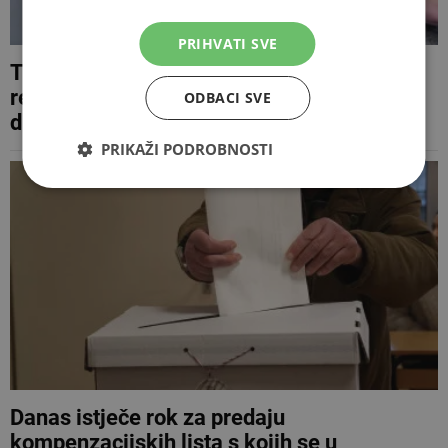
PRIHVATI SVE
Tko u javnom sektoru dobiva najveći
regres? Donosimo kompletan pregled od
ODBACI SVE
države do županija
PRIKAŽI PODROBNOSTI
Danas istječe rok za predaju
kompenzacijskih lista s kojih se u