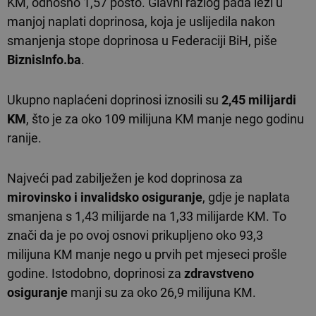
KM, odnosno 1,57 posto. Glavni razlog pada leži u
manjoj naplati doprinosa, koja je uslijedila nakon
smanjenja stope doprinosa u Federaciji BiH, piše
BiznisInfo.ba
.
Ukupno naplaćeni doprinosi iznosili su
2,45 milijardi
KM
, što je za oko 109 milijuna KM manje nego godinu
ranije.
Najveći pad zabilježen je kod doprinosa za
mirovinsko i invalidsko osiguranje
, gdje je naplata
smanjena s 1,43 milijarde na 1,33 milijarde KM. To
znači da je po ovoj osnovi prikupljeno oko 93,3
milijuna KM manje nego u prvih pet mjeseci prošle
godine. Istodobno, doprinosi za
zdravstveno
osiguranje
manji su za oko 26,9 milijuna KM.