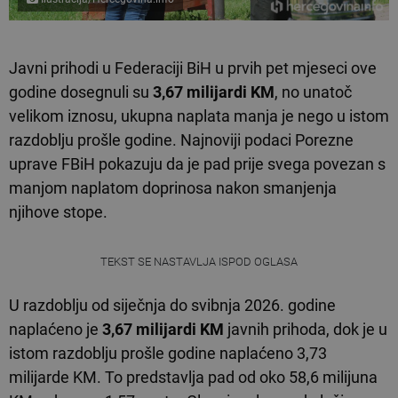
Javni prihodi u Federaciji BiH u prvih pet mjeseci ove
godine dosegnuli su
3,67 milijardi KM
, no unatoč
velikom iznosu, ukupna naplata manja je nego u istom
razdoblju prošle godine. Najnoviji podaci Porezne
uprave FBiH pokazuju da je pad prije svega povezan s
manjom naplatom doprinosa nakon smanjenja
njihove stope.
TEKST SE NASTAVLJA ISPOD OGLASA
U razdoblju od siječnja do svibnja 2026. godine
naplaćeno je
3,67 milijardi KM
javnih prihoda, dok je u
istom razdoblju prošle godine naplaćeno 3,73
milijarde KM. To predstavlja pad od oko 58,6 milijuna