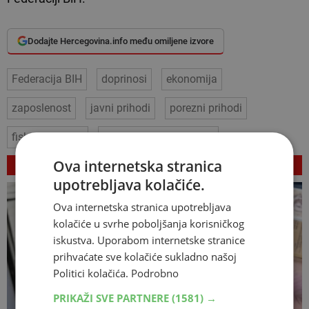
Dodajte Hercegovina.info među omiljene izvore
Federacija BIH
doprinosi
ekonomija
zaposlenost
javni prihodi
porezni prihodi
fiskalni uređaji
gospodarska aktivnost
VEZANI ČLANCI
Ova internetska stranica
upotrebljava kolačiće.
Ova internetska stranica upotrebljava
kolačiće u svrhe poboljšanja korisničkog
iskustva. Uporabom internetske stranice
prihvaćate sve kolačiće sukladno našoj
Politici kolačića.
Podrobno
PRIKAŽI SVE PARTNERE
(1581) →