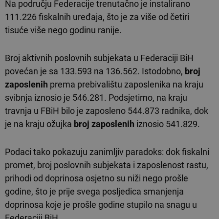
Na području Federacije trenutačno je instalirano
111.226 fiskalnih uređaja, što je za više od četiri
tisuće više nego godinu ranije.
Broj aktivnih poslovnih subjekata u Federaciji BiH
povećan je sa 133.593 na 136.562. Istodobno,
broj
zaposlenih
prema prebivalištu zaposlenika na kraju
svibnja iznosio je 546.281. Podsjetimo, na kraju
travnja u FBiH bilo je zaposleno 544.873 radnika, dok
je na kraju ožujka
broj zaposlenih
iznosio 541.829.
Podaci tako pokazuju zanimljiv paradoks: dok fiskalni
promet, broj poslovnih subjekata i zaposlenost rastu,
prihodi od doprinosa osjetno su niži nego prošle
godine, što je prije svega posljedica smanjenja
doprinosa koje je prošle godine stupilo na snagu u
Federaciji BiH.