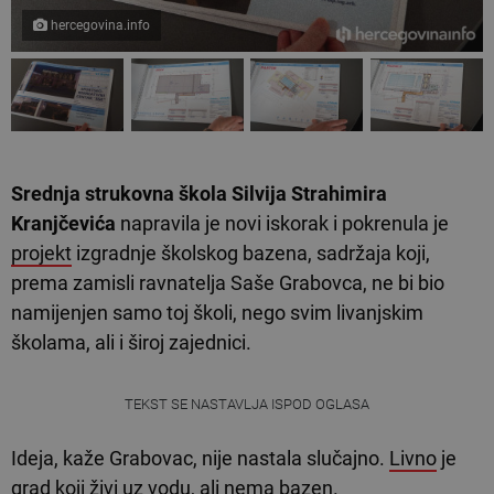
hercegovina.info
Srednja strukovna škola Silvija Strahimira
Kranjčevića
napravila je novi iskorak i pokrenula je
projekt
izgradnje školskog bazena, sadržaja koji,
prema zamisli ravnatelja Saše Grabovca, ne bi bio
namijenjen samo toj školi, nego svim livanjskim
školama, ali i široj zajednici.
TEKST SE NASTAVLJA ISPOD OGLASA
Ideja, kaže Grabovac, nije nastala slučajno.
Livno
je
grad koji živi uz vodu, ali nema bazen.