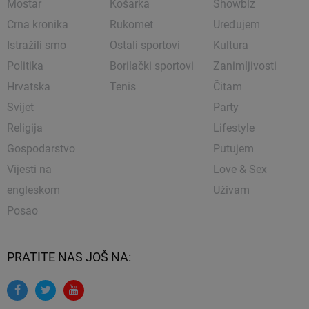
Mostar
Košarka
Showbiz
Crna kronika
Rukomet
Uređujem
Istražili smo
Ostali sportovi
Kultura
Politika
Borilački sportovi
Zanimljivosti
Hrvatska
Tenis
Čitam
Svijet
Party
Religija
Lifestyle
Gospodarstvo
Putujem
Vijesti na
Love & Sex
engleskom
Uživam
Posao
PRATITE NAS JOŠ NA: