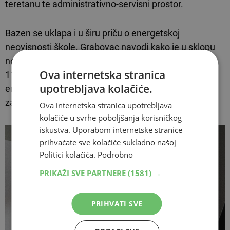
teretanu te administrativno-servisni prostor.
Bazen se uklapa i u širu priču o energetskoj
neovisnosti škole. Grabovac navodi kako je u sklopu
novih projekata planirana solarna elektrana snage
Ova internetska stranica
110 kilovata s baterijama za pohranu električne
upotrebljava kolačiće.
energije, kako bi škola proizvedenu energiju koristila
za vlastite potrebe.
Ova internetska stranica upotrebljava
kolačiće u svrhe poboljšanja korisničkog
iskustva. Uporabom internetske stranice
prihvaćate sve kolačiće sukladno našoj
Politici kolačića.
Podrobno
PRIKAŽI SVE PARTNERE
(1581) →
PRIHVATI SVE