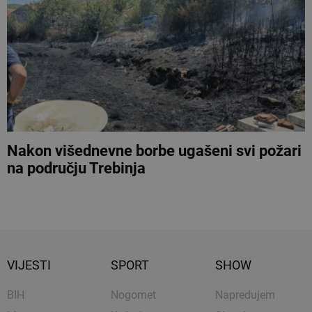
Nakon višednevne borbe ugašeni svi požari
na području Trebinja
VIJESTI
SPORT
SHOW
BIH
Nogomet
Napredujem