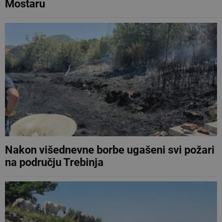
Mostaru
Nakon višednevne borbe ugašeni svi požari
na području Trebinja