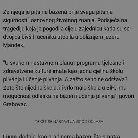
Za njega je pitanje bazena prije svega pitanje
sigurnosti i osnovnog životnog znanja. Podsjeća na
tragediju koja je pogodila cijelu zajednicu kada su se
dvojica bivših učenika utopila u obližnjem jezeru
Mandek.
"U svakom nastavnom planu i programu tjelesne i
zdravstvene kulture imate kao jednu cjelinu školu
plivanja i učenje plivanja. A zašto se to ne održava?
Zato što nijedna škola, ili vrlo malo škola u BiH, ima
mogućnost odlaska na bazen i učenja plivanja", govori
Grabovac.
TEKST SE NASTAVLJA ISPOD OGLASA
Livno
, dodaje, kao grad nema bazen, što smatra