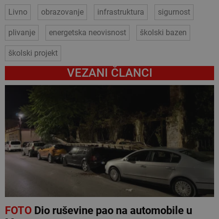
Livno
obrazovanje
infrastruktura
sigurnost
plivanje
energetska neovisnost
školski bazen
školski projekt
VEZANI ČLANCI
FOTO
Dio ruševine pao na automobile u