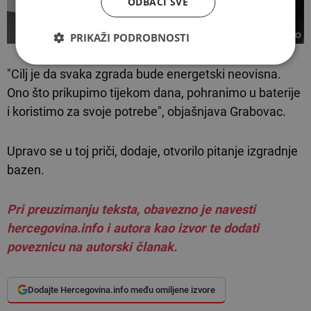
ODBACI SVE
PRIKAŽI PODROBNOSTI
"Cilj je da svaka zgrada bude energetski neovisna.
Ono što prikupimo tijekom dana, pohranimo u baterije
i koristimo za svoje potrebe", objašnjava Grabovac.
Upravo se u toj priči, dodaje, otvorilo pitanje izgradnje
bazen.
Pri preuzimanju teksta, obavezno je navesti
hercegovina.info i autora kao izvor te dodati
poveznicu na autorski članak.
Dodajte Hercegovina.info među omiljene izvore