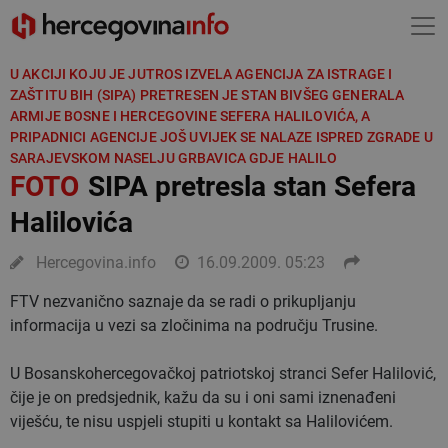
U AKCIJI KOJU JE JUTROS IZVELA AGENCIJA ZA ISTRAGE I
ZAŠTITU BIH (SIPA) PRETRESEN JE STAN BIVŠEG GENERALA
ARMIJE BOSNE I HERCEGOVINE SEFERA HALILOVIĆA, A
PRIPADNICI AGENCIJE JOŠ UVIJEK SE NALAZE ISPRED ZGRADE U
SARAJEVSKOM NASELJU GRBAVICA GDJE HALILO
FOTO
SIPA pretresla stan Sefera
Halilovića
Hercegovina.info
16.09.2009. 05:23
FTV nezvanično saznaje da se radi o prikupljanju
informacija u vezi sa zločinima na području Trusine.
U Bosanskohercegovačkoj patriotskoj stranci Sefer Halilović,
čije je on predsjednik, kažu da su i oni sami iznenađeni
viješću, te nisu uspjeli stupiti u kontakt sa Halilovićem.