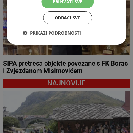
PRIHVATI SVE
ODBACI SVE
PRIKAŽI PODROBNOSTI
SIPA pretresa objekte povezane s FK Borac
i Zvjezdanom Misimovićem
NAJNOVIJE