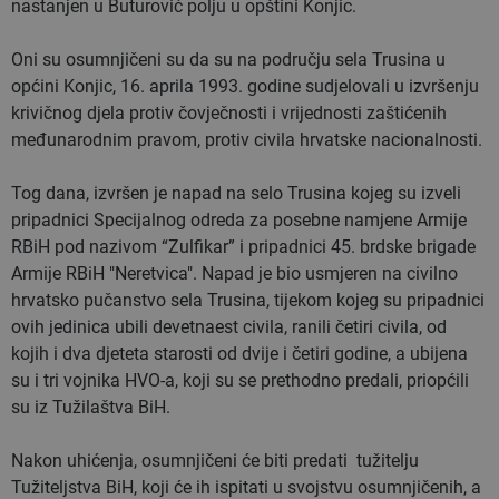
nastanjen u Buturović polju u opštini Konjic.
Oni su osumnjičeni su da su na području sela Trusina u
općini Konjic, 16. aprila 1993. godine sudjelovali u izvršenju
krivičnog djela protiv čovječnosti i vrijednosti zaštićenih
međunarodnim pravom, protiv civila hrvatske nacionalnosti.
Tog dana, izvršen je napad na selo Trusina kojeg su izveli
pripadnici Specijalnog odreda za posebne namjene Armije
RBiH pod nazivom “Zulfikar” i pripadnici 45. brdske brigade
Armije RBiH "Neretvica". Napad je bio usmjeren na civilno
hrvatsko pučanstvo sela Trusina, tijekom kojeg su pripadnici
ovih jedinica ubili devetnaest civila, ranili četiri civila, od
kojih i dva djeteta starosti od dvije i četiri godine, a ubijena
su i tri vojnika HVO-a, koji su se prethodno predali, priopćili
su iz Tužilaštva BiH.
Nakon uhićenja, osumnjičeni će biti predati tužitelju
Tužiteljstva BiH, koji će ih ispitati u svojstvu osumnjičenih, a