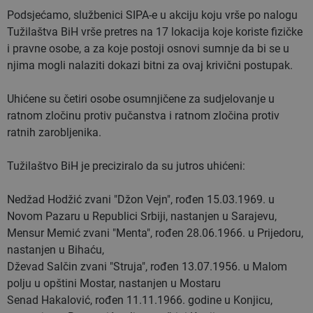
Podsjećamo, službenici SIPA-e u akciju koju vrše po nalogu
Tužilaštva BiH vrše pretres na 17 lokacija koje koriste fizičke
i pravne osobe, a za koje postoji osnovi sumnje da bi se u
njima mogli nalaziti dokazi bitni za ovaj krivični postupak.
Uhićene su četiri osobe osumnjičene za sudjelovanje u
ratnom zločinu protiv pučanstva i ratnom zločina protiv
ratnih zarobljenika.
Tužilaštvo BiH je preciziralo da su jutros uhićeni:
Nedžad Hodžić zvani "Džon Vejn", rođen 15.03.1969. u
Novom Pazaru u Republici Srbiji, nastanjen u Sarajevu,
Mensur Memić zvani "Menta", rođen 28.06.1966. u Prijedoru,
nastanjen u Bihaću,
Dževad Salčin zvani "Struja", rođen 13.07.1956. u Malom
polju u opštini Mostar, nastanjen u Mostaru
Senad Hakalović, rođen 11.11.1966. godine u Konjicu,