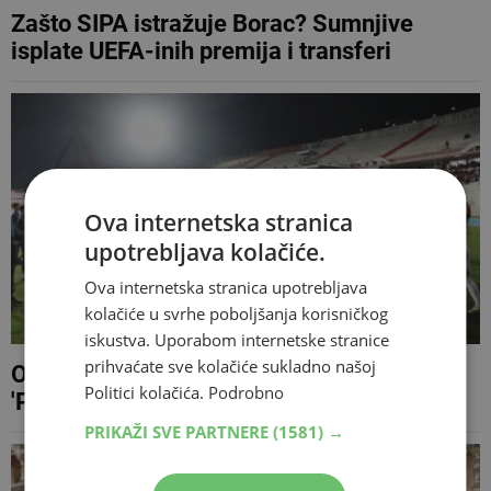
Zašto SIPA istražuje Borac? Sumnjive
isplate UEFA-inih premija i transferi
Ova internetska stranica
upotrebljava kolačiće.
Ova internetska stranica upotrebljava
kolačiće u svrhe poboljšanja korisničkog
iskustva. Uporabom internetske stranice
prihvaćate sve kolačiće sukladno našoj
Oglasili se iz Borca nakon akcije SIPA-e:
Politici kolačića.
Podrobno
'Postali smo mnogima trn u oku'
PRIKAŽI SVE PARTNERE
(1581) →