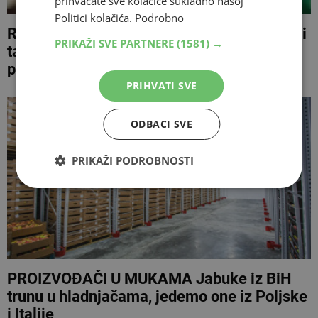
prihvaćate sve kolačiće sukladno našoj
Politici kolačića.
Podrobno
REGIONALNI LIDER VOĆARSTVA Mađarski
PRIKAŽI SVE PARTNERE
(1581) →
tajkun kupio najvećeg hrvatskog
proizvođača i izvoznika svježe jabuke
PRIHVATI SVE
ODBACI SVE
PRIKAŽI PODROBNOSTI
PROIZVOĐAČI U MUKAMA Jabuke iz BiH
trunu u hladnjačama, jedemo one iz Poljske
i Italije