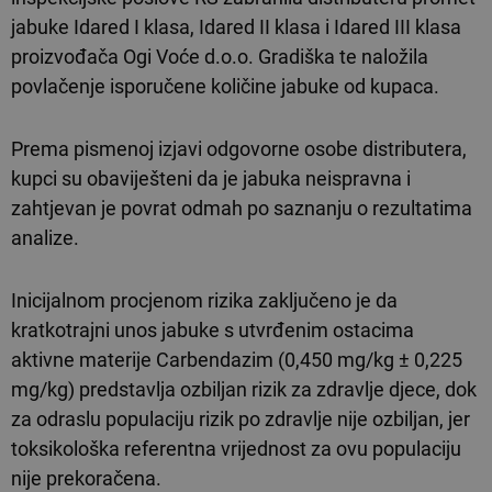
jabuke Idared I klasa, Idared II klasa i Idared III klasa
proizvođača Ogi Voće d.o.o. Gradiška te naložila
povlačenje isporučene količine jabuke od kupaca.
Prema pismenoj izjavi odgovorne osobe distributera,
kupci su obaviješteni da je jabuka neispravna i
zahtjevan je povrat odmah po saznanju o rezultatima
analize.
Inicijalnom procjenom rizika zaključeno je da
kratkotrajni unos jabuke s utvrđenim ostacima
aktivne materije Carbendazim (0,450 mg/kg ± 0,225
mg/kg) predstavlja ozbiljan rizik za zdravlje djece, dok
za odraslu populaciju rizik po zdravlje nije ozbiljan, jer
toksikološka referentna vrijednost za ovu populaciju
nije prekoračena.