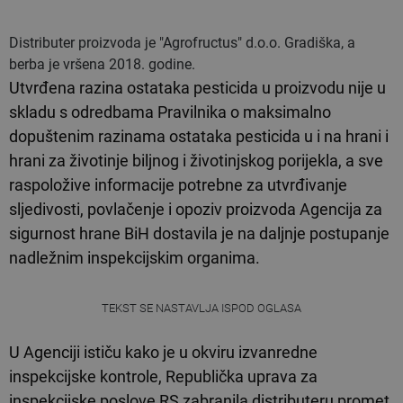
Distributer proizvoda je "Agrofructus" d.o.o. Gradiška, a
berba je vršena 2018. godine.
Utvrđena razina ostataka pesticida u proizvodu nije u
skladu s odredbama Pravilnika o maksimalno
dopuštenim razinama ostataka pesticida u i na hrani i
hrani za životinje biljnog i životinjskog porijekla, a sve
raspoložive informacije potrebne za utvrđivanje
sljedivosti, povlačenje i opoziv proizvoda Agencija za
sigurnost hrane BiH dostavila je na daljnje postupanje
nadležnim inspekcijskim organima.
TEKST SE NASTAVLJA ISPOD OGLASA
U Agenciji ističu kako je u okviru izvanredne
inspekcijske kontrole, Republička uprava za
inspekcijske poslove RS zabranila distributeru promet