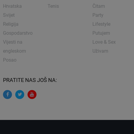
Hrvatska
Tenis
Čitam
Svijet
Party
Religija
Lifestyle
Gospodarstvo
Putujem
Vijesti na
Love & Sex
engleskom
Uživam
Posao
PRATITE NAS JOŠ NA: