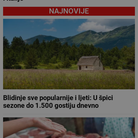
NAJNOVIJE
Blidinje sve popularnije i ljeti: U špici
sezone do 1.500 gostiju dnevno