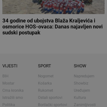
34 godine od ubojstva Blaža Kraljevića i
osmorice HOS-ovaca: Danas najavljen novi
sudski postupak
VIJESTI
SPORT
SHOW
BIH
Nogomet
Napredujem
Mostar
Košarka
Showbiz
Crna kronika
Rukomet
Uređujem
Istražili smo
Ostali sportovi
Kultura
Politika
Borilački sportovi
Zanimljivosti