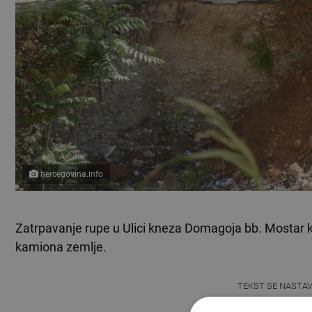
hercegovina.info
Zatrpavanje rupe u Ulici kneza Domagoja bb. Mostar k
kamiona zemlje.
TEKST SE NASTA