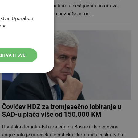
nove članove upravnih odbora u šest javnih ustanova,
među kojima su Narodno pozori&scaron…
skustva. Uporabom
bno
IHVATI SVE
Čovićev HDZ za tromjesečno lobiranje u
SAD-u plaća više od 150.000 KM
Hrvatska demokratska zajednica Bosne i Hercegovine
angažirala je američku lobističku i komunikacijsku tvrtku