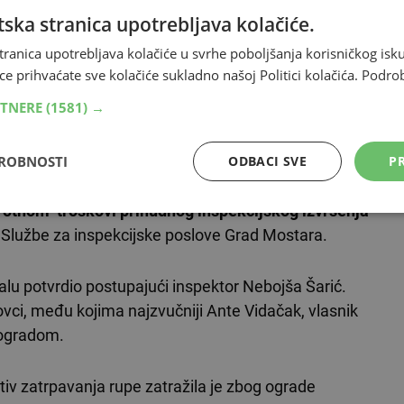
 tri faze i to 18., 19., i 20. svibanj, radno vrijeme je
ska stranica upotrebljava kolačiće.
će Grad Mostar platiti J.P.“Komunalno“ d.o.o Mostar za
tranica upotrebljava kolačiće u svrhe poboljšanja korisničkog i
ciji iznosi 36.600 maraka”, potvrđeno je za
ce prihvaćate sve kolačiće sukladno našoj Politici kolačića.
Podro
Grada Mostara.
RTNERE
(1581) →
rtke Promark.
DROBNOSTI
ODBACI SVE
PR
ak o troškovima postupka kojim traži od odgovornih
rotnom troškovi prinudnog inspekcijskog izvršenja
u Službe za inspekcijske poslove Grad Mostara.
lu potvrdio postupajući inspektor Nebojša Šarić.
ci, među kojima najzvučniji Ante Vidačak, vlasnik
 ogradom.
tiv zatrpavanja rupe zatražila je zbog ograde