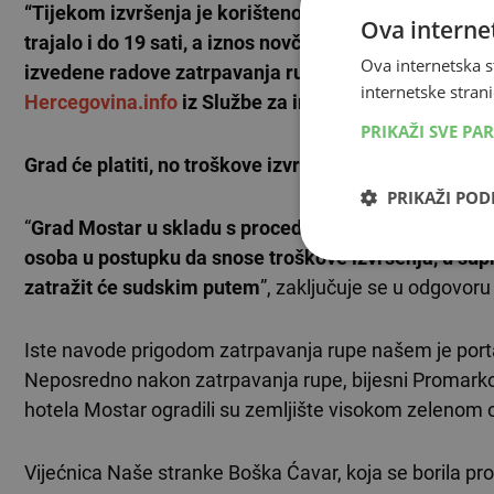
“Tijekom izvršenja je korišteno 183 kamiona, radilo se u
Ova internet
trajalo i do 19 sati, a iznos novčanih sredstava koje 
Ova internetska s
izvedene radove zatrpavanja rupe na spomenutoj loka
internetske strani
Hercegovina.info
iz Službe za inspekcijske poslove 
PRIKAŽI SVE PA
Grad će platiti, no troškove izvršenja tražiti će od tv
PRIKAŽI PO
“
Grad Mostar u skladu s procedurama donosi zaključ
osoba u postupku da snose troškove izvršenja, u sup
zatražit će sudskim putem
”, zaključuje se u odgovor
Iste navode prigodom zatrpavanja rupe našem je porta
Neposredno nakon zatrpavanja rupe, bijesni Promarkov
hotela Mostar ogradili su zemljište visokom zelenom
Vijećnica Naše stranke Boška Ćavar, koja se borila pro