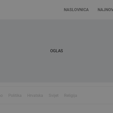
NASLOVNICA
NAJNOV
OGLAS
mo
Politika
Hrvatska
Svijet
Religija