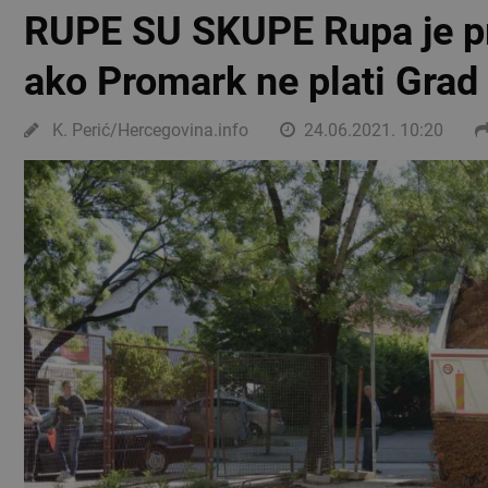
RUPE SU SKUPE Rupa je p
ako Promark ne plati Grad ć
K. Perić/Hercegovina.info
24.06.2021. 10:20