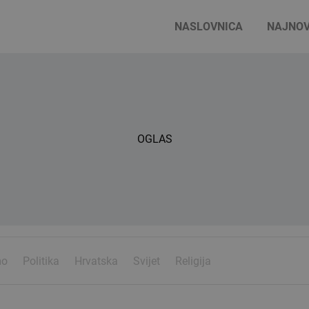
NASLOVNICA
NAJNOV
OGLAS
mo
Politika
Hrvatska
Svijet
Religija