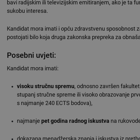
bavi radijskim ili televizijskim emitiranjem, ako je ta
sukobu interesa.
Kandidat mora imati i opću zdravstvenu sposobnost za
postojati bilo koja druga zakonska prepreka za obnaša
Posebni uvjeti:
Kandidat mora imati:
visoku stručnu spremu
, odnosno završen fakultet
stupanj stručne spreme ili visoko obrazovanje prvo
s najmanje 240 ECTS bodova),
najmanje
pet godina radnog iskustva
na rukovode
dokazana menadžerska znanja i iskustva iz preth