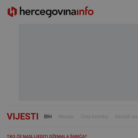
VIJESTI
BIH
Mostar
Crna kronika
Istražili s
TKO ĆE NASLIJEDITI DŽEMALA ŠABIĆA?