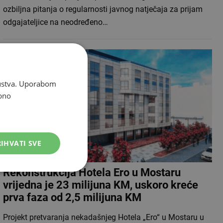
ozbiljna pitanja o regularnosti javnog natječaja za prijam
odgajateljice na neodređeno…
skustva. Uporabom
bno
IHVATI SVE
Rekonstrukcija Hotela Ero u Mostaru
vrijedna je 23 milijuna KM, uskoro kreće
prva faza od 2,5 milijuna KM
Projekt pretvaranja nekadašnjeg Hotela „Ero“ u Mostaru u