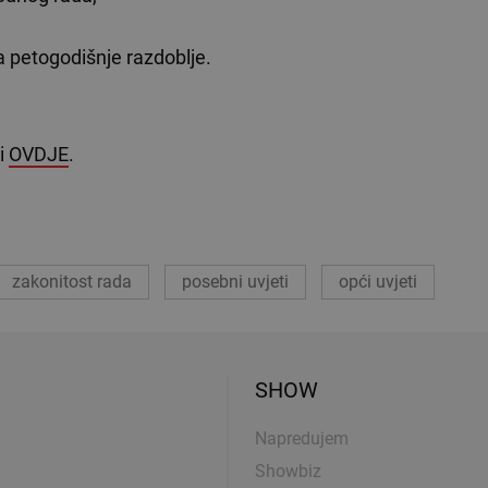
 petogodišnje razdoblje.
ti
OVDJE
.
zakonitost rada
posebni uvjeti
opći uvjeti
SHOW
Napredujem
Showbiz