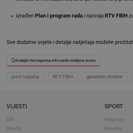
izrađen
Plan i program rada
i razvoja
RTV FBiH
za
Sve dodatne uvjete i detalje natječaja možete pročita
Dodajte Hercegovina.info među omiljene izvore
javni natječaj
RTV FBiH
generalni direktor
VIJESTI
SPORT
BIH
Nogomet
Mostar
Košarka