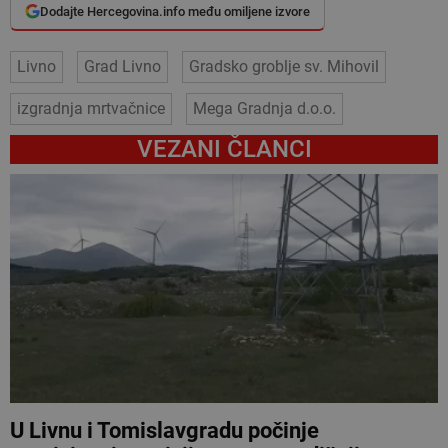
Dodajte Hercegovina.info među omiljene izvore
Livno
Grad Livno
Gradsko groblje sv. Mihovil
izgradnja mrtvačnice
Mega Gradnja d.o.o.
VEZANI ČLANCI
U Livnu i Tomislavgradu počinje