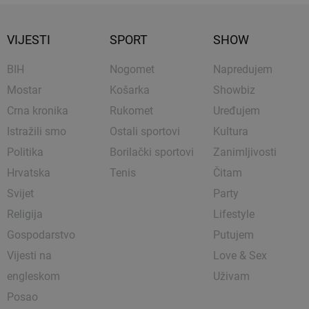
VIJESTI
SPORT
SHOW
BIH
Nogomet
Napredujem
Mostar
Košarka
Showbiz
Crna kronika
Rukomet
Uređujem
Istražili smo
Ostali sportovi
Kultura
Politika
Borilački sportovi
Zanimljivosti
Hrvatska
Tenis
Čitam
Svijet
Party
Religija
Lifestyle
Gospodarstvo
Putujem
Vijesti na
Love & Sex
engleskom
Uživam
Posao