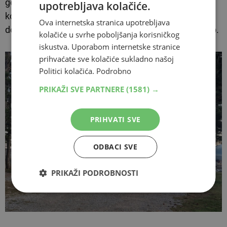
gotovo sedam godina kasnije nije predan na
upotrebljava kolačiće.
korištenje, ostaje nejasno što se u međuvremenu
Ova internetska stranica upotrebljava
događalo s ovim projektom i koliko je na kraju koštao.
kolačiće u svrhe poboljšanja korisničkog
iskustva. Uporabom internetske stranice
prihvaćate sve kolačiće sukladno našoj
Politici kolačića.
Podrobno
PRIKAŽI SVE PARTNERE
(1581) →
PRIHVATI SVE
ODBACI SVE
PRIKAŽI PODROBNOSTI