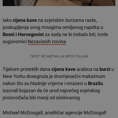
Iako
cijena kave
na svjetskim burzama raste,
poskupljenja ovog mnogima omiljenog napitka u
Bosni i Hercegovini
za sada ne bi trebalo biti, tvrde
sugovornici
Nezavisnih novina
.
TEKST SE NASTAVLJA ISPOD OGLASA
Tijekom proteklih dana
cijena kave
arabica na
burzi
u
New Yorku dosegnula je dvomjesečni maksimum
nakon što su hladnije vrijeme i mrazevi u
Brazilu
izazvali bojazan da će urod najvećeg svjetskog
proizvođača biti manji od očekivanog.
Michael McDougall, analitičar agencije McDougall