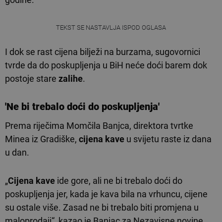
TEKST SE NASTAVLJA ISPOD OGLASA
I dok se rast cijena bilježi na burzama, sugovornici
tvrde da do poskupljenja u BiH neće doći barem dok
postoje stare
zalihe
.
'Ne bi trebalo doći do poskupljenja'
Prema riječima Momčila Banjca, direktora tvrtke
Minea iz Gradiške,
cijena kave
u svijetu raste iz dana
u dan.
„
Cijena kave
ide gore, ali ne bi trebalo doći do
poskupljenja jer, kada je kava bila na vrhuncu, cijene
su ostale više. Zasad ne bi trebalo biti promjena u
maloprodaji“, kazao je Banjac za Nezavisne novine.