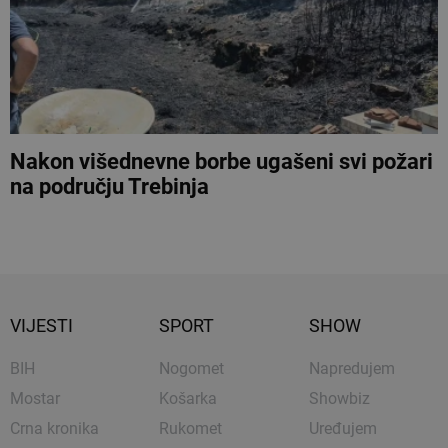
Nakon višednevne borbe ugašeni svi požari
na području Trebinja
VIJESTI
SPORT
SHOW
BIH
Nogomet
Napredujem
Mostar
Košarka
Showbiz
Crna kronika
Rukomet
Uređujem