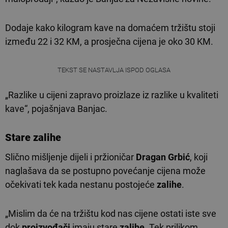
Dodaje kako kilogram kave na domaćem tržištu stoji
između 22 i 32 KM, a prosječna cijena je oko 30 KM.
TEKST SE NASTAVLJA ISPOD OGLASA
„Razlike u cijeni zapravo proizlaze iz razlike u kvaliteti
kave“, pojašnjava Banjac.
Stare zalihe
Slično mišljenje dijeli i pržioničar
Dragan Grbić
, koji
naglašava da se postupno povećanje cijena može
očekivati tek kada nestanu postojeće
zalihe
.
„Mislim da će na tržištu kod nas cijene ostati iste sve
dok
proizvođači
imaju stare
zalihe
. Tek prilikom