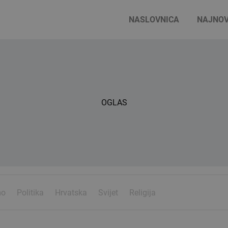
NASLOVNICA
NAJNOV
OGLAS
mo
Politika
Hrvatska
Svijet
Religija