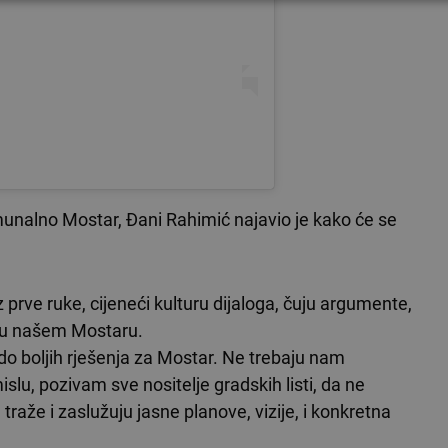
omunalno Mostar, Đani Rahimić najavio je kako će se
.
rve ruke, cijeneći kulturu dijaloga, čuju argumente,
a u našem Mostaru.
o boljih rješenja za Mostar. Ne trebaju nam
u, pozivam sve nositelje gradskih listi, da ne
raže i zaslužuju jasne planove, vizije, i konkretna