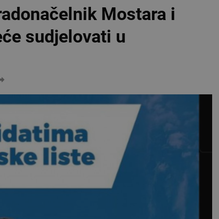
donačelnik Mostara i
eće sudjelovati u