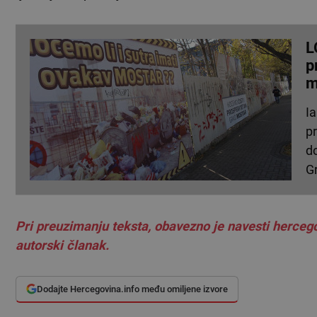
L
p
m
I
p
d
G
Pri preuzimanju teksta, obavezno je navesti hercego
autorski članak.
Dodajte Hercegovina.info među omiljene izvore