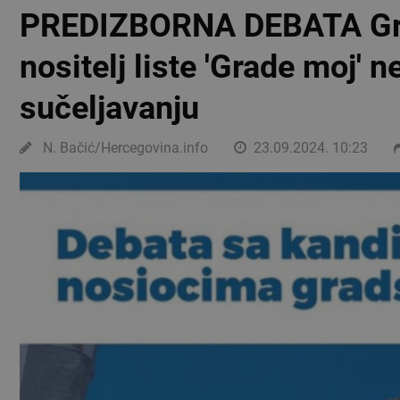
PREDIZBORNA DEBATA Gra
nositelj liste 'Grade moj' n
sučeljavanju
N. Bačić/Hercegovina.info
23.09.2024. 10:23