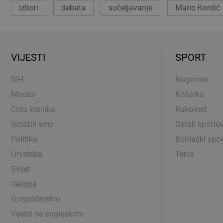
izbori
debata
sučeljavanje
Mario Kordić
VIJESTI
SPORT
BIH
Nogomet
Mostar
Košarka
Crna kronika
Rukomet
Istražili smo
Ostali sportov
Politika
Borilački spor
Hrvatska
Tenis
Svijet
Religija
Gospodarstvo
Vijesti na engleskom