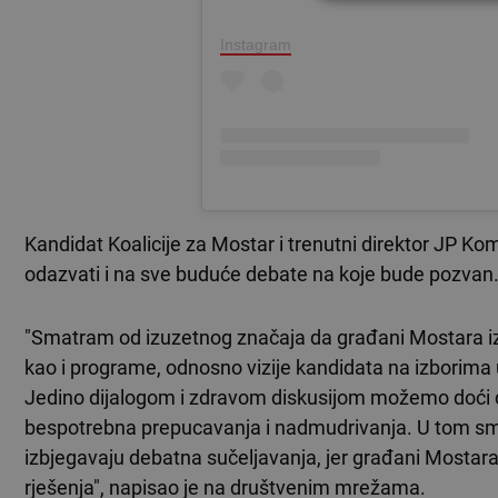
Instagram
Kandidat Koalicije za Mostar i trenutni direktor JP K
odazvati i na sve buduće debate na koje bude pozvan
"Smatram od izuzetnog značaja da građani Mostara iz p
kao i programe, odnosno vizije kandidata na izborim
Jedino dijalogom i zdravom diskusijom možemo doći d
bespotrebna prepucavanja i nadmudrivanja. U tom smisl
izbjegavaju debatna sučeljavanja, jer građani Mostara t
rješenja", napisao je na društvenim mrežama.