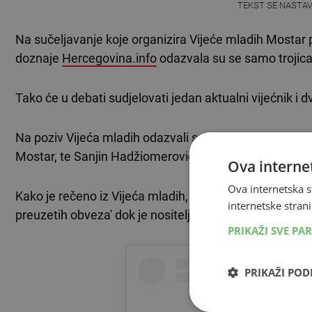
TEKST SE NASTA
Na sučeljavanje koje organizira Vijeće mladih Mostar po
doznaje
Hercegovina.info
odazvala su se samo trojica
Tako će u debati sudjelovati jedan aktualni vijećnik i
Na poziv Vijeća mladih odazvali su se Slaven Bevanda i
Mostar, te Sanjin Hadžiomerović iz koalicije Trojke.
Ova internet
Ova internetska s
Kako je rečeno iz Vijeća mladih, aktualni gradonačelnik
internetske strani
preuzetih obveza' dok je nositelj liste 'Grade moj' 
PRIKAŽI SVE PA
PRIKAŽI PO