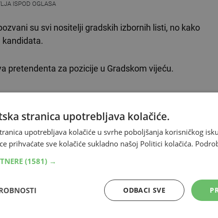
VLJA ISPOD OGLASA
zvani su svi nositelji gradskih izbornih listi, no kako
 kandidata.
 dva pretendenta za pozicije u Gradskom vijeću.
z HRS-a, Đani Rahimić, nostelj liste Koalicije za
ska stranica upotrebljava kolačiće.
tranica upotrebljava kolačiće u svrhe poboljšanja korisničkog i
 ispričao se jer ne može sudjelovati zbog 'otprije
ce prihvaćate sve kolačiće sukladno našoj Politici kolačića.
Podro
na službenom putu u Sjedinjenim Američkim Državama.
RTNERE
(1581) →
DROBNOSTI
ODBACI SVE
PR