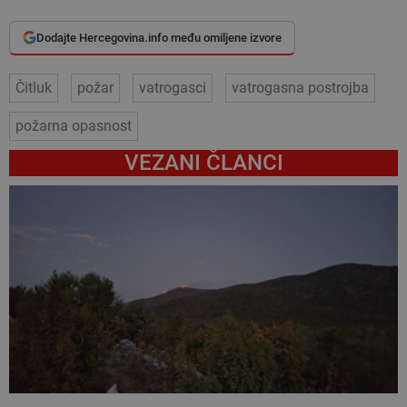
Dodajte Hercegovina.info među omiljene izvore
Čitluk
požar
vatrogasci
vatrogasna postrojba
požarna opasnost
VEZANI ČLANCI