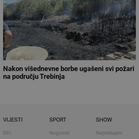
Nakon višednevne borbe ugašeni svi požari
na području Trebinja
VIJESTI
SPORT
SHOW
BIH
Nogomet
Napredujem