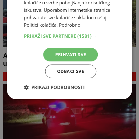
kolačiće u svrhe poboljšanja korisničkog
iskustva. Uporabom internetske stranice
prihvaćate sve kolačiće sukladno našoj
Politici kolačića.
Podrobno
PRIKAŽI SVE PARTNERE
(1581) →
PRIHVATI SVE
Aktivan požar kod Konjica: Vozačima
upozorenje zbog odrona i kamenja na cesti
ODBACI SVE
NAJNOVIJE
PRIKAŽI PODROBNOSTI