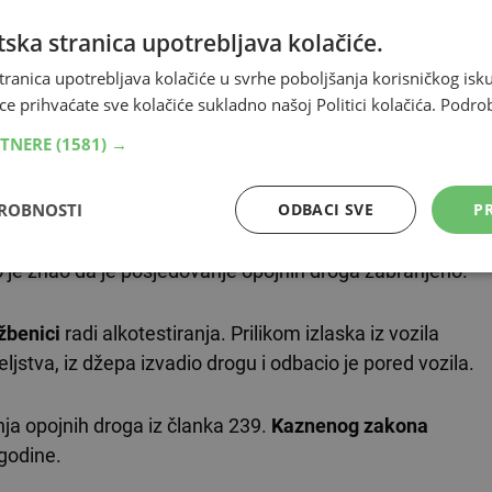
ska stranica upotrebljava kolačiće.
dno saslušanje Općinskog suda u Livnu zakazano je za
tranica upotrebljava kolačiće u svrhe poboljšanja korisničkog i
ce prihvaćate sve kolačiće sukladno našoj Politici kolačića.
Podro
RTNERE
(1581) →
veljače 2026. godine oko 23 sata u Ulici S. Grad u Livnu
DROBNOSTI
ODBACI SVE
PR
e, u količinama od 1,610 grama i 0,716 grama. Optuženi
o je znao da je posjedovanje opojnih droga zabranjeno.
užbenici
radi alkotestiranja. Prilikom izlaska iz vozila
ljstva, iz džepa izvadio drogu i odbacio je pored vozila.
ja opojnih droga iz članka 239.
Kaznenog zakona
godine.