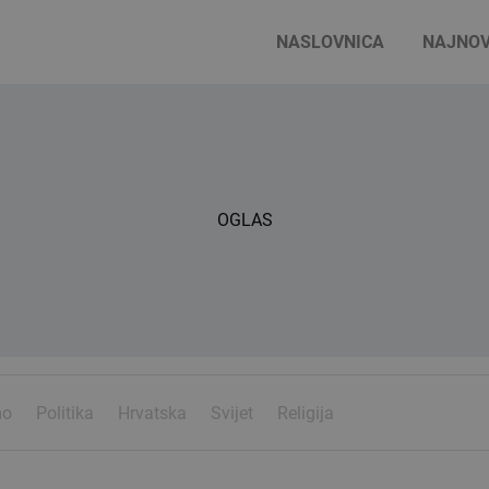
NASLOVNICA
NAJNOV
OGLAS
mo
Politika
Hrvatska
Svijet
Religija