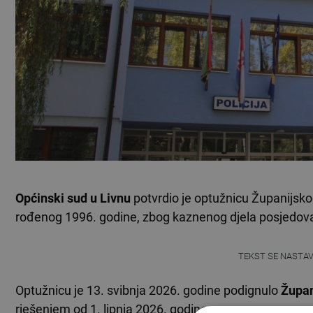
Općinski sud u Livnu
potvrdio je optužnicu Županijsko
rođenog 1996. godine, zbog kaznenog djela posjedova
TEKST SE NASTA
Optužnicu je 13. svibnja 2026. godine podignulo
Župan
rješenjem od 1. lipnja 2026. godine.