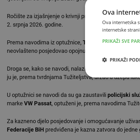
Ova internet
Ročište za izjašnjenje o krivnji pred sucem za pretho
Ova internetska s
2. srpnja 2026. godine.
internetske strani
PRIKAŽI SVE PA
Prema navodima iz optužnice,
T. T.
se tereti da je 21. 
neovlašteno posjedovao opojnu drogu
amfetamin
.
PRIKAŽI PO
Droga se, kako se navodi, nalazila u dvije PVC vrećic
ju je, prema tvrdnjama Tužiteljstva, držao u džepu iak
U optužnici se navodi da su ga zaustavili
policijski sl
marke
VW Passat
, optuženi je, prema navodima Tužite
Za kazneno djelo posjedovanje i omogućavanje uživan
Federacije BiH
predviđena je kazna zatvora do jedne 