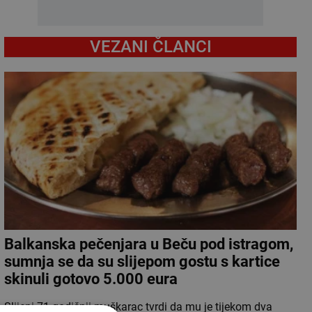
VEZANI ČLANCI
Balkanska pečenjara u Beču pod istragom,
sumnja se da su slijepom gostu s kartice
skinuli gotovo 5.000 eura
Slijepi 71-godišnji muškarac tvrdi da mu je tijekom dva