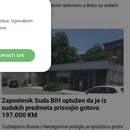
tjedna u jednom balkanskom restoranu u Beču za sedam
obroka s računa skinuto…
skustva. Uporabom
bno
IHVATI SVE
Zaposlenik Suda BiH optužen da je iz
sudskih predmeta prisvojio gotovo
197.000 KM
Tužiteljstvo Bosne i Hercegovine podiglo je optužnicu protiv