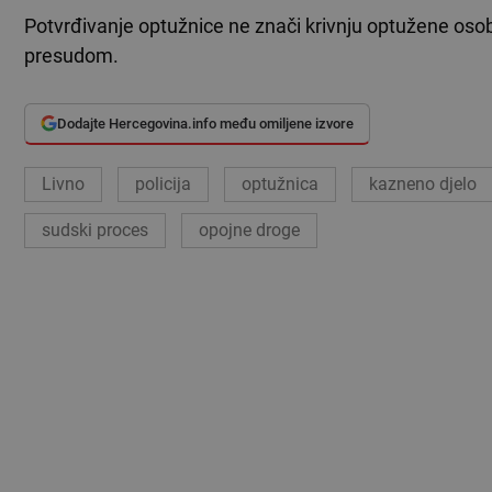
Potvrđivanje optužnice ne znači krivnju optužene os
presudom.
Dodajte Hercegovina.info među omiljene izvore
Livno
policija
optužnica
kazneno djelo
sudski proces
opojne droge