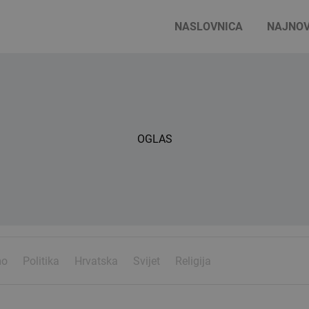
NASLOVNICA
NAJNOV
OGLAS
mo
Politika
Hrvatska
Svijet
Religija