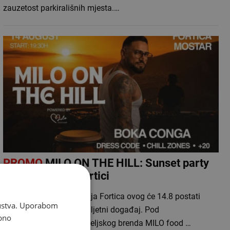
zauzetost parkirališnih mjesta.…
PROMO
MILO ON THE HILL: Sunset party
na mostarskoj Fortici
Kultna mostarska lokacija Fortica ovog će 14.8 postati
skustva. Uporabom
pozornica za jedinstven ljetni događaj. Pod
bno
pokroviteljstvom ugostiteljskog brenda MILO food …