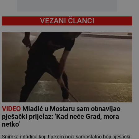
VEZANI ČLANCI
VIDEO
Mladić u Mostaru sam obnavljao
pješački prijelaz: 'Kad neće Grad, mora
netko'
Snimka mladića koji tijekom noći samostalno boji pješački