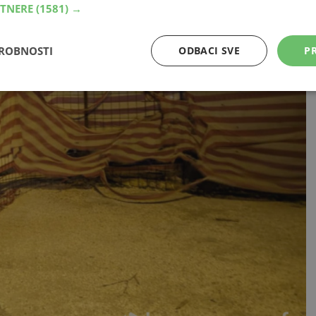
RTNERE
(1581) →
DROBNOSTI
ODBACI SVE
PR