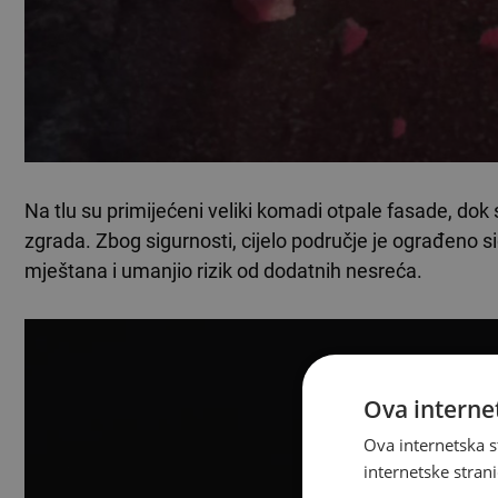
Na tlu su primijećeni veliki komadi otpale fasade, dok s
zgrada. Zbog sigurnosti, cijelo područje je ograđeno 
mještana i umanjio rizik od dodatnih nesreća.
Ova internet
Ova internetska s
internetske strani