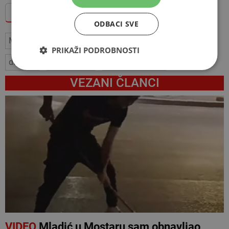
Dodajte Hercegovina.info među omiljene izvore
ODBACI SVE
Mostar
Hercegovina
islam
vjera
Bajram
PRIKAŽI PODROBNOSTI
društvo
zajedništvo
muftija Dedović
VEZANI ČLANCI
VIDEO
Mladić u Mostaru sam obnavljao