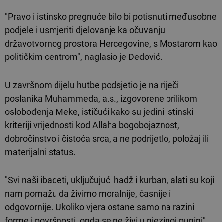
"Pravo i istinsko pregnuće bilo bi potisnuti međusobne
podjele i usmjeriti djelovanje ka očuvanju
državotvornog prostora Hercegovine, s Mostarom kao
političkim centrom", naglasio je Dedović.
U završnom dijelu hutbe podsjetio je na riječi
poslanika Muhammeda, a.s., izgovorene prilikom
oslobođenja Meke, ističući kako su jedini istinski
kriteriji vrijednosti kod Allaha bogobojaznost,
dobročinstvo i čistoća srca, a ne podrijetlo, položaj ili
materijalni status.
"Svi naši ibadeti, uključujući hadž i kurban, alati su koji
nam pomažu da živimo moralnije, časnije i
odgovornije. Ukoliko vjera ostane samo na razini
forme i površnosti, onda se ne živi u njezinoj punini",