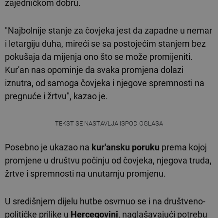
zajedničkom dobru.
"Najbolnije stanje za čovjeka jest da zapadne u nemar
i letargiju duha, mireći se sa postojećim stanjem bez
pokušaja da mijenja ono što se može promijeniti.
Kur'an nas opominje da svaka promjena dolazi
iznutra, od samoga čovjeka i njegove spremnosti na
pregnuće i žrtvu", kazao je.
TEKST SE NASTAVLJA ISPOD OGLASA
Posebno je ukazao na
kur'ansku poruku
prema kojoj
promjene u društvu počinju od čovjeka, njegova truda,
žrtve i spremnosti na unutarnju promjenu.
U središnjem dijelu hutbe osvrnuo se i na društveno-
političke prilike u
Hercegovini
, naglašavajući potrebu